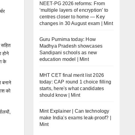
NEET-PG 2026 reforms: From
‘multiple layers of encryption’ to
्चर
centres closer to home — Key
changes in 30 August exam | Mint
Guru Purnima today: How
स सहित
Madhya Pradesh showcases
Sandipani schools as new
 होने
education model | Mint
ग के
MHT CET final merit list 2026
today: CAP round 1 choice filling
 बनाने
starts, here's what candidates
काश को
should know | Mint
Mint Explainer | Can technology
यालयों,
make India's exams leak-proof? |
Mint