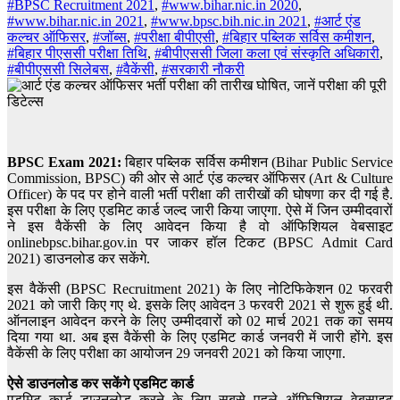
#BPSC Recruitment 2021
,
#www.bihar.nic.in 2020
,
#www.bihar.nic.in 2021
,
#www.bpsc.bih.nic.in 2021
,
#आर्ट एंड
कल्चर ऑफिसर
,
#जॉब्स
,
#परीक्षा बीपीएसी
,
#बिहार पब्लिक सर्विस कमीशन
,
#बिहार पीएससी परीक्षा तिथि
,
#बीपीएससी जिला कला एवं संस्कृति अधिकारी
,
#बीपीएससी सिलेबस
,
#वैकेंसी
,
#सरकारी नौकरी
BPSC Exam 2021:
बिहार पब्लिक सर्विस कमीशन (Bihar Public Service
Commission, BPSC) की ओर से आर्ट एंड कल्चर ऑफिसर (Art & Culture
Officer) के पद पर होने वाली भर्ती परीक्षा की तारीखों की घोषणा कर दी गई है.
इस परीक्षा के लिए एडमिट कार्ड जल्द जारी किया जाएगा. ऐसे में जिन उम्मीदवारों
ने इस वैकेंसी के लिए आवेदन किया है वो ऑफिशियल वेबसाइट
onlinebpsc.bihar.gov.in पर जाकर हॉल टिकट (BPSC Admit Card
2021) डाउनलोड कर सकेंगे.
इस वैकेंसी (BPSC Recruitment 2021) के लिए नोटिफिकेशन 02 फरवरी
2021 को जारी किए गए थे. इसके लिए आवेदन 3 फरवरी 2021 से शुरू हुई थी.
ऑनलाइन आवेदन करने के लिए उम्मीदवारों को 02 मार्च 2021 तक का समय
दिया गया था. अब इस वैकेंसी के लिए एडमिट कार्ड जनवरी में जारी होंगे. इस
वैकेंसी के लिए परीक्षा का आयोजन 29 जनवरी 2021 को किया जाएगा.
ऐसे डाउनलोड कर सकेंगे एडमिट कार्ड
एडमिट कार्ड डाउनलोड करने के लिए सबसे पहले ऑफिशियल वेबसाइट