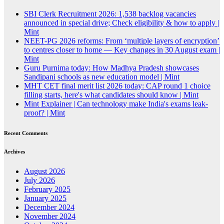
SBI Clerk Recruitment 2026: 1,538 backlog vacancies
announced in special drive; Check eligibility & how to apply |
Mint
NEET-PG 2026 reforms: From ‘multiple layers of encryption’
to centres closer to home — Key changes in 30 August exam |
Mint
Guru Purnima today: How Madhya Pradesh showcases
Sandipani schools as new education model | Mint
MHT CET final merit list 2026 today: CAP round 1 choice
filling starts, here's what candidates should know | Mint
Mint Explainer | Can technology make India's exams leak-
proof? | Mint
Recent Comments
Archives
August 2026
July 2026
February 2025
January 2025
December 2024
November 2024