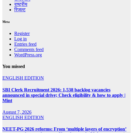
राष्ट्रीय
रिजल्ट
Meta
Register
Log in
Entries feed
Comments feed
WordPress.org
You missed
ENGLISH EDITION
SBI Clerk Recruitment 2026: 1,538 backlog vacancies
announced in special drive; Check eligibility & how to apply |
Mint
August 7, 2026
ENGLISH EDITION
NEET-PG 2026 reforms: From ‘multiple layers of encryption’