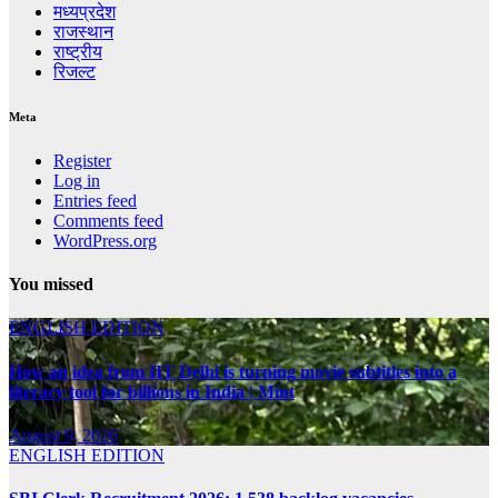
मध्यप्रदेश
राजस्थान
राष्ट्रीय
रिजल्ट
Meta
Register
Log in
Entries feed
Comments feed
WordPress.org
You missed
ENGLISH EDITION
How an idea from IIT Delhi is turning movie subtitles into a
literacy tool for billions in India | Mint
August 9, 2026
ENGLISH EDITION