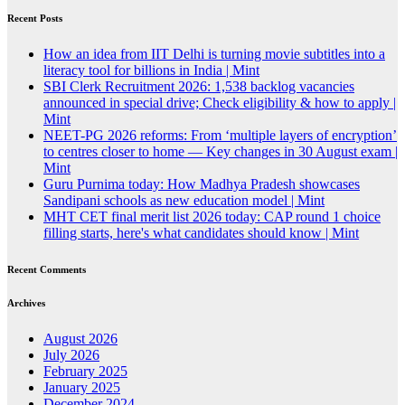
Recent Posts
How an idea from IIT Delhi is turning movie subtitles into a
literacy tool for billions in India | Mint
SBI Clerk Recruitment 2026: 1,538 backlog vacancies
announced in special drive; Check eligibility & how to apply |
Mint
NEET-PG 2026 reforms: From ‘multiple layers of encryption’
to centres closer to home — Key changes in 30 August exam |
Mint
Guru Purnima today: How Madhya Pradesh showcases
Sandipani schools as new education model | Mint
MHT CET final merit list 2026 today: CAP round 1 choice
filling starts, here's what candidates should know | Mint
Recent Comments
Archives
August 2026
July 2026
February 2025
January 2025
December 2024