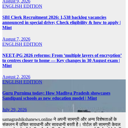
August 9, 2026
ENGLISH EDITION
SBI Clerk Recruitment 2026: 1,538 backlog vacancies
announced in special drive; Check eligibility & how to apply |
Mint
August 7, 2026
ENGLISH EDITION
NEET-PG 2026 reforms: From ‘multiple layers of encryption’
to centres closer to home — Key changes in 30 August exam |
Mint
August 2, 2026
ENGLISH EDITION
Guru Purnima today: How Madhya Pradesh showcases
Sandipani schools as new education model | Mint
July 29, 2026
samagrashikshanews.online ने अपनी सामग्री और अन्य विशेषताओं के
संकलन में उचित सावधानी और सावधानी बरती है। पोर्टल की सामग्री केवल