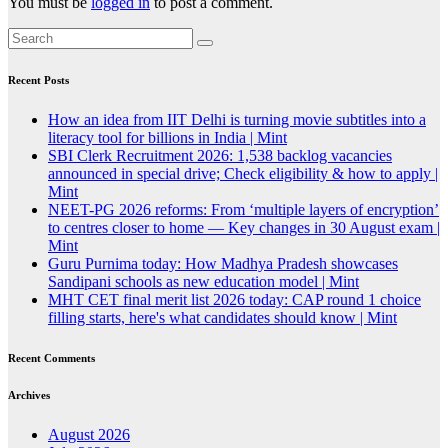
You must be
logged in
to post a comment.
Recent Posts
How an idea from IIT Delhi is turning movie subtitles into a
literacy tool for billions in India | Mint
SBI Clerk Recruitment 2026: 1,538 backlog vacancies
announced in special drive; Check eligibility & how to apply |
Mint
NEET-PG 2026 reforms: From ‘multiple layers of encryption’
to centres closer to home — Key changes in 30 August exam |
Mint
Guru Purnima today: How Madhya Pradesh showcases
Sandipani schools as new education model | Mint
MHT CET final merit list 2026 today: CAP round 1 choice
filling starts, here's what candidates should know | Mint
Recent Comments
Archives
August 2026