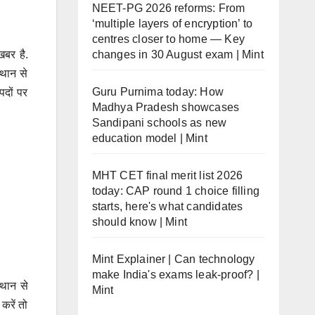
NEET-PG 2026 reforms: From
‘multiple layers of encryption’ to
centres closer to home — Key
changes in 30 August exam | Mint
खबर है.
्थान से
Guru Purnima today: How
पदों पर
Madhya Pradesh showcases
Sandipani schools as new
education model | Mint
MHT CET final merit list 2026
today: CAP round 1 choice filling
starts, here's what candidates
should know | Mint
Mint Explainer | Can technology
make India's exams leak-proof? |
्थान से
Mint
करें तो