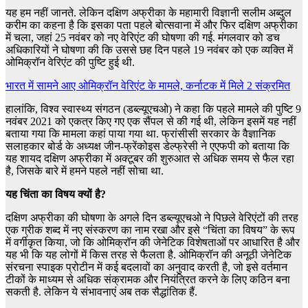
यह हम नहीं जानते. लेकिन दक्षिण अफ्रीका के महामारी विज्ञानी सलीम अब्दुल
करीम का कहना है कि इसका पता पहले बोत्सवाना में और फिर दक्षिण अफ्रीका
में चला, जहां 25 नवंबर को नए वेरिएंट की घोषणा की गई. मंगलवार को डच
अधिकारियों ने घोषणा की कि उससे छह दिन पहले 19 नवंबर को एक व्यक्ति में
ओमिक्रॉन वेरिएंट की पुष्टि हुई थी.
भारत में सामने आए ओमिक्रॉन वेरिएंट के मामले, कर्नाटक में मिले 2 संक्रमित
हालांकि, विश्व स्वास्थ्य संगठन (डब्ल्यूएचओ) ने कहा कि पहले मामले की पुष्टि 9
नवंबर 2021 को एकत्र किए गए एक सैंपल से की गई थी, लेकिन इसमें यह नहीं
बताया गया कि मामला कहां पाया गया था. फ्रांसीसी सरकार के वैज्ञानिक
सलाहकार बोर्ड के अध्यक्ष जीन-फ्रेंकोइस डेल्फ्रेसी ने एएफपी को बताया कि
यह शायद दक्षिण अफ्रीका में अक्टूबर की शुरुआत से अधिक समय से फैल रहा
है, जिसके बारे में हमने पहले नहीं सोचा था.
यह चिंता का विषय क्यों है?
दक्षिण अफ्रीका की घोषणा के अगले दिन डब्ल्यूएचओ ने पिछले वेरिएंटों की तरह
एक ग्रीक शब्द में नए संस्करण का नाम रखा और इसे “चिंता का विषय” के रूप
में वर्गीकृत किया, जो कि ओमिक्रॉन की जेनेटिक विशेषताओं पर आधारित है और
यह भी कि यह लोगों में किस तरह से फैलता है. ओमिक्रॉन की अनूठी जेनेटिक
संरचना स्पाइक प्रोटीन में कई बदलावों का अनुवाद करती है, जो इसे वर्तमान
टीकों के माध्यम से अधिक संक्रामक और नियंत्रित करने के लिए कठिन बना
सकती है. लेकिन ये संभावनाएं अब तक सैद्धांतिक हैं.