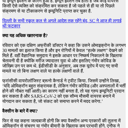
या इम्यून इवेशन के कारण हुआ है. इम्यून इवेशन तब होता है जब कोई वायरस
किसी ऐसे व्यक्ति को संक्रमित कर सकता है जो पहले से ही या तो पिछले
संक्रमण से या टीकाकरण से इम्यूनिटि प्राप्त कर चुका है.
दिल्ली के सभी स्कूल कल से अगले आदेश तक रहेंगे बंद, SC ने आज ही लगाई
थी फटकार
क्या यह अधिक खतरनाक है?
रविवार को एक दक्षिण अफ्रीकी डॉक्टर ने कहा कि उसने ओमाइक्रोन के लगभग
30 मामलों का इलाज किया है और इन रोगियों में केवल “हल्के लक्षण” देखने को
मिले हैं. वहीं वैज्ञानिक समुदाय ने इसके आधार पर निष्कर्ष निकालने के खिलाफ
चेतावनी दी है क्योंकि मरीज ज्यादातर युवा थे और इसलिए गंभीर कोविड के
जोखिम उन पर कम थे. ईडीसीडी के अनुसार, अब तक यूरोप में पाए गए सभी
मामले या तो बिना लक्षण वाले या हल्के लक्षणों वाले हैं.
फ्रांसीसी वायरोलॉजिस्ट ब्रूनो कैनार्ड ने ट्वीट किया. जिसमें उन्होंने लिखा,
‘यदि ओमिक्रॉन बहुत संक्रामक है, लेकिन गंभीर कोविड (और अस्पतालों में भर्ती
होने की नौबत नहीं आती) का कारण नहीं बनता है, तो यह ग्रुप इम्यूनिटी प्रदान
कर सकता है और SARS-CoV-2 को एक सौम्य मौसमी वायरस बनाने में
योगदान कर सकता है, जो संकट को समाप्त करने में मदद करेगा.’
वैक्सीन के बारे में क्या?
फिर से यह कहना जल्दबाजी होगी कि क्या वैक्सीन अन्य प्रकारों की तुलना में
ओमिक्रॉन से संचरण या गंभीर बीमारी के खिलाफ कम प्रभावी होंगे. एनौफ ने