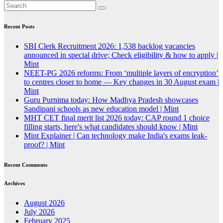
Recent Posts
SBI Clerk Recruitment 2026: 1,538 backlog vacancies
announced in special drive; Check eligibility & how to apply |
Mint
NEET-PG 2026 reforms: From ‘multiple layers of encryption’
to centres closer to home — Key changes in 30 August exam |
Mint
Guru Purnima today: How Madhya Pradesh showcases
Sandipani schools as new education model | Mint
MHT CET final merit list 2026 today: CAP round 1 choice
filling starts, here's what candidates should know | Mint
Mint Explainer | Can technology make India's exams leak-
proof? | Mint
Recent Comments
Archives
August 2026
July 2026
February 2025