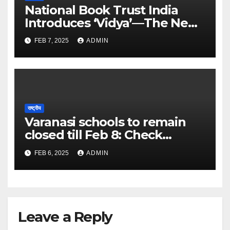
National Book Trust India
Introduces ‘Vidya’—The New
Face of Learning and
FEB 7, 2025
ADMIN
Discovery – The Times of
India
राष्ट्रीय
Varanasi schools to remain
closed till Feb 8: Check
details here – The Times of
FEB 6, 2025
ADMIN
India
Leave a Reply