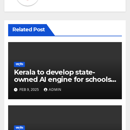
Related Post
राष्ट्रीय
Kerala to develop state-
owned AI engine for schools
in 2025 – The Times of India
FEB 9, 2025
ADMIN
राष्ट्रीय