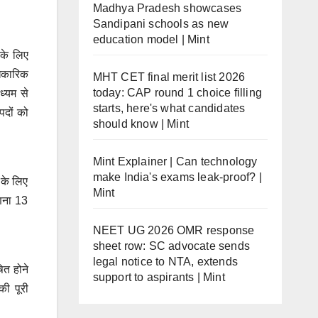
Madhya Pradesh showcases
Sandipani schools as new
education model | Mint
 के लिए
धिकारिक
MHT CET final merit list 2026
today: CAP round 1 choice filling
ध्यम से
starts, here's what candidates
पदों को
should know | Mint
Mint Explainer | Can technology
make India's exams leak-proof? |
 के लिए
Mint
गणना 13
NEET UG 2026 OMR response
sheet row: SC advocate sends
legal notice to NTA, extends
ित होने
support to aspirants | Mint
की पूरी