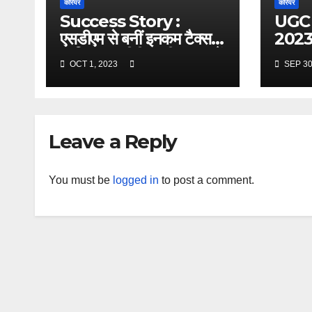
करियर
करियर
Success Story :
UGC
एसडीएम से बनीं इनकम टैक्स
2023 :
ऑफिसर, यूपीपीएससी PCS में
2023 क
OCT 1, 2023
SEP 30
आई थी 34वीं रैंक
गई अप्
Leave a Reply
You must be
logged in
to post a comment.