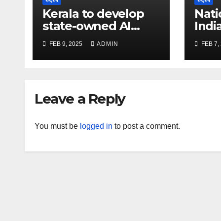
राष्ट्रीय
राष्ट्रीय
Kerala to develop
Nati
state-owned AI
Indi
engine for schools
‘Vi
FEB 9, 2025
ADMIN
FEB 7,
in 2025 – The Times
Face
of India
and 
Time
Leave a Reply
You must be
logged in
to post a comment.