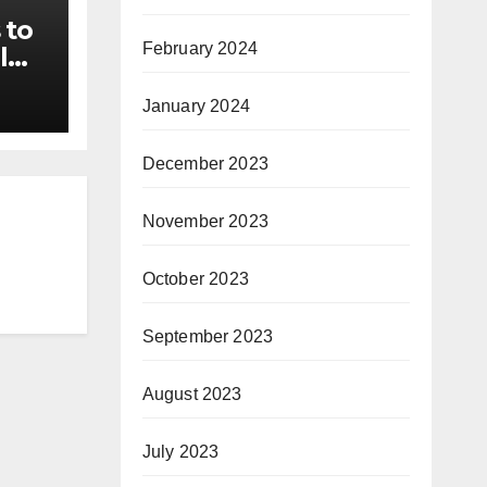
 to
February 2024
l
ails
s of
January 2024
December 2023
November 2023
October 2023
September 2023
August 2023
July 2023