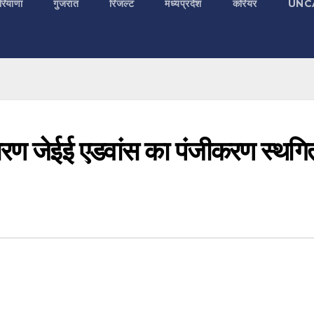
रियाणा
गुजरात
रिजल्ट
मध्यप्रदेश
करियर
UNC
 कारण जेईई एडवांस का पंजीकरण स्थगि