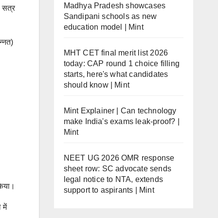
Madhya Pradesh showcases
1 सत्र
Sandipani schools as new
education model | Mint
न्नत)
MHT CET final merit list 2026
today: CAP round 1 choice filling
starts, here's what candidates
should know | Mint
Mint Explainer | Can technology
make India's exams leak-proof? |
Mint
NEET UG 2026 OMR response
sheet row: SC advocate sends
legal notice to NTA, extends
 किया।
support to aspirants | Mint
में