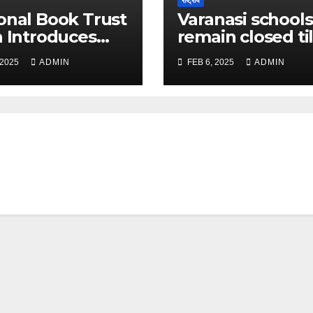
राष्ट्रीय
onal Book Trust
Varanasi schools
a Introduces
remain closed til
dya’—The New
Feb 8: Check det
 2025
ADMIN
FEB 6, 2025
ADMIN
 of Learning
here – The Time
Discovery – The
India
s of India