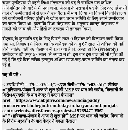
चयन प्रक्रिया से पहले शिक्षा मंत्रालय को पद से संबंधित एक कथित
अनियमितता के बारे में भी पता चला. जेएनयू के प्राचार्य पद के लिए अप्लाई करने
वाले दो उम्मीदवारों में से एक ने उस बैठक में भाग लिया था जिसमें विश्वविद्यालय
की कार्यकारी परिषद (ईसी) ने खोज-सह-चयन समिति के लिए अपने उम्मीदवार
का चयन किया था. हालांकि शिक्षा मंत्रालय के अनुसार कानून मंत्रालय ने
मामले की जांच की और हितों के टकराव से इनकार किया.
बीएचयू के कुलपति पद के लिए पिछले साल 9 दिसंबर को विज्ञापन जारी किया
गया था. विज्ञापन में लिखा था कि आवेदक की आयु 67 साल से अधिक की नहीं
होनी चाहिए. वहीं नए विज्ञापन में कहा गया है कि अच्छा हो कि (Preferbly)
उम्मीदवार की उम्र 67 साल से ज्यादा न हो. इस बार इस बात की भी पुष्टि की
गई है कि पूर्व वित्त सचिव हसमुख अधिया खोज-सह-चयन समिति का नेतृत्व कर
रहे हैं.
यह भी पढ़ें :
< अवधि शैली ="रंग: #e03e2d;">
<एक शैली="रंग: #e03e2d;" शीर्षक
="हरियाणा-पंजाब में आज से शुरू होगी MSP पर धान की खरीद, किसानों के
विरोध-प्रदर्शन के बाद केंद्र ने बदला फैसला"
href="https://www.abplive.com/news/india/paddy-
procurement-to-begin-from-today-in-haryana-and-punjab-
centre-relents-after-farmers-protests-1976947" लक्ष्य
="">हरियाणा-पंजाब में आज से शुरू होगी MSP पर धान की खरीद, किसानों
के विरोध-प्रदर्शन के बाद केंद्र ने बदला फैसला