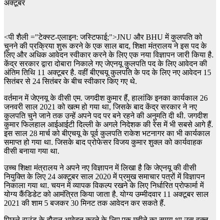
<पी शैली ="टेक्स्ट-एलाइन: जस्टिफाई;">JNU और BHU में कुलपति को
चुनने की प्रक्रिया शुरू करने के एक साल बाद, शिक्षा मंत्रालय ने इस पद के
लिए और अधिक आवेदन स्वीकार करने के लिए एक नया विज्ञापन जारी किया है.
केंद्र सरकार द्वारा दोबारा निकाले गए जेएनयू कुलपति पद के लिए आवेदन की
अंतिम तिथि 11 अक्टूबर है. वहीं बीएचयू कुलपति के पद के लिए नए आवेदन 15
सितंबर से 24 सितंबर के बीच स्वीकार किए गए थे.
वर्तमान में जेएनयू के वीसी एम. जगदीश कुमार हैं, हालांकि इनका कार्यकाल 26
जनवरी साल 2021 को खत्म हो गया था, जिसके बाद केंद्र सरकार ने नए
कुलपति चुने जाने तक उन्हें अपने पद पर बने रहने की अनुमति दी थी. जगदीश
कुमार फिलहाल आईआईटी दिल्ली के अगले निदेशक की रेस में भी सबसे आगे हैं.
इस साल 28 मार्च को बीएचयू के पूर्व कुलपति राकेश भटनागर का भी कार्यकाल
समाप्त हो गया था. जिसके बाद प्रोफेसर विजय कुमार शुक्ल को कार्यवाहक
वीसी बनाया गया था.
उच्च शिक्षा मंत्रालय ने अपने नए विज्ञापन में लिखा है कि जेएनयू की वीसी
नियुक्ति के लिए 24 अक्टूबर साल 2020 में प्रमुख समाचार पत्रों में विज्ञापन
निकाला गया था. चयन में व्यापक विकल्प रखने के लिए निर्धारित प्रोफार्मा में
योग्य कैंडिडेट को आमंत्रित किया जाता है. योग्य उम्मीदवार 11 अक्टूबर साल
2021 की शाम 5 बजकर 30 मिनट तक आवेदन कर सकते हैं.
पिछले राउंड के दौरान आवेदन करने के लिए एक महीने का समय था उस वक्त