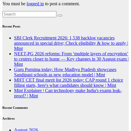
You must be
logged in
to post a comment.
Recent Posts
SBI Clerk Recruitment 2026: 1,538 backlog vacancies
announced in special drive; Check eligibility & how to apply |
Mint
NEET-PG 2026 reforms: From ‘multiple layers of encryption’
to centres closer to home — Key changes in 30 August exam |
Mint
Guru Purnima today: How Madhya Pradesh showcases
Sandipani schools as new education model | Mint
MHT CET final merit list 2026 today: CAP round 1 choice
filling starts, here's what candidates should know | Mint
Mint Explainer | Can technology make India's exams leak-
proof? | Mint
Recent Comments
Archives
August 2026