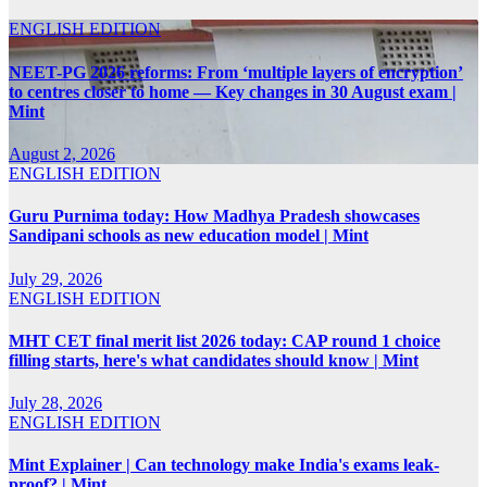
ENGLISH EDITION
NEET-PG 2026 reforms: From ‘multiple layers of encryption’
to centres closer to home — Key changes in 30 August exam |
Mint
August 2, 2026
ENGLISH EDITION
Guru Purnima today: How Madhya Pradesh showcases
Sandipani schools as new education model | Mint
July 29, 2026
ENGLISH EDITION
MHT CET final merit list 2026 today: CAP round 1 choice
filling starts, here's what candidates should know | Mint
July 28, 2026
ENGLISH EDITION
Mint Explainer | Can technology make India's exams leak-
proof? | Mint