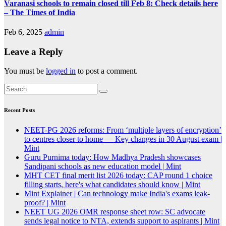
Varanasi schools to remain closed till Feb 8: Check details here
– The Times of India
Feb 6, 2025
admin
Leave a Reply
You must be
logged in
to post a comment.
Recent Posts
NEET-PG 2026 reforms: From ‘multiple layers of encryption’
to centres closer to home — Key changes in 30 August exam |
Mint
Guru Purnima today: How Madhya Pradesh showcases
Sandipani schools as new education model | Mint
MHT CET final merit list 2026 today: CAP round 1 choice
filling starts, here's what candidates should know | Mint
Mint Explainer | Can technology make India's exams leak-
proof? | Mint
NEET UG 2026 OMR response sheet row: SC advocate
sends legal notice to NTA, extends support to aspirants | Mint