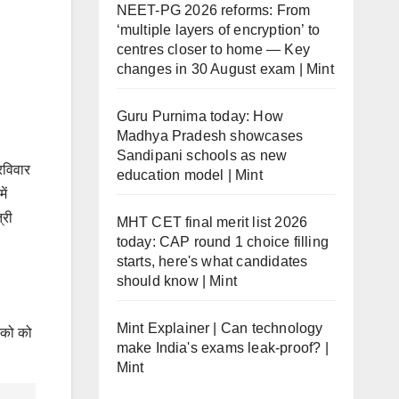
NEET-PG 2026 reforms: From
‘multiple layers of encryption’ to
centres closer to home — Key
changes in 30 August exam | Mint
Guru Purnima today: How
Madhya Pradesh showcases
Sandipani schools as new
 रविवार
education model | Mint
ें
्री
MHT CET final merit list 2026
today: CAP round 1 choice filling
starts, here's what candidates
should know | Mint
Mint Explainer | Can technology
स्को को
make India's exams leak-proof? |
Mint