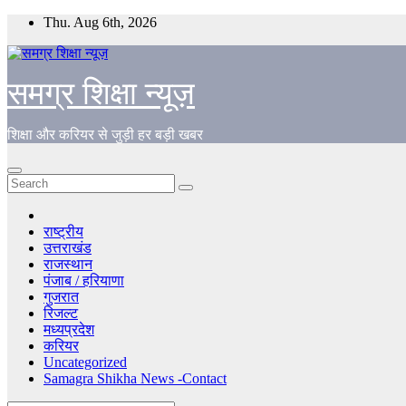
Skip
Thu. Aug 6th, 2026
to
content
समग्र शिक्षा न्यूज़
शिक्षा और करियर से जुड़ी हर बड़ी खबर
राष्ट्रीय
उत्तराखंड
राजस्थान
पंजाब / हरियाणा
गुजरात
रिजल्ट
मध्यप्रदेश
करियर
Uncategorized
Samagra Shikha News -Contact