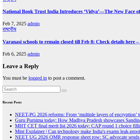
National Book Trust India Introduces ‘Vidya’—The New Face of
Feb 7, 2025
admin
राष्ट्रीय
Varanasi schools to remain closed till Feb 8: Check details here 
Feb 6, 2025
admin
Leave a Reply
You must be
logged in
to post a comment.
Recent Posts
NEET-PG 2026 reforms: From ‘multiple layers of encryption’ t
Guru Purnima today: How Madhya Pradesh showcases Sandipan
MHT CET final merit list 2026 today: CAP round 1 choice fillin
Mint Explainer | Can technology make India's exams leak-proof
NEET UG 2026 OMR response sheet row: SC advocate sends lega