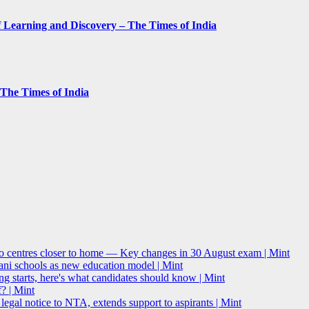
 Learning and Discovery – The Times of India
– The Times of India
o centres closer to home — Key changes in 30 August exam | Mint
i schools as new education model | Mint
g starts, here's what candidates should know | Mint
? | Mint
l notice to NTA, extends support to aspirants | Mint