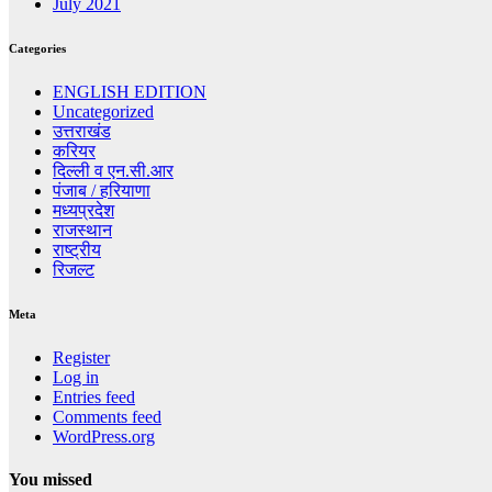
July 2021
Categories
ENGLISH EDITION
Uncategorized
उत्तराखंड
करियर
दिल्ली व एन.सी.आर
पंजाब / हरियाणा
मध्यप्रदेश
राजस्थान
राष्ट्रीय
रिजल्ट
Meta
Register
Log in
Entries feed
Comments feed
WordPress.org
You missed