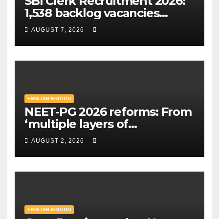
SBI Clerk Recruitment 2026:
1,538 backlog vacancies
announced in special drive;
AUGUST 7, 2026
Check eligibility & how to
apply | Mint
ENGLISH EDITION
NEET-PG 2026 reforms: From
‘multiple layers of
encryption’ to centres closer
AUGUST 2, 2026
to home — Key changes in 30
August exam | Mint
ENGLISH EDITION