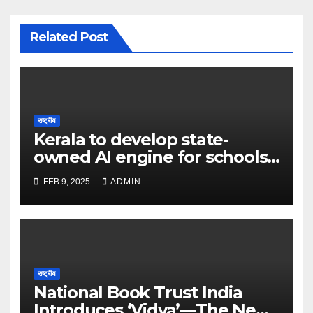
Related Post
राष्ट्रीय
Kerala to develop state-
owned AI engine for schools
in 2025 – The Times of India
FEB 9, 2025
ADMIN
राष्ट्रीय
National Book Trust India
Introduces ‘Vidya’—The New