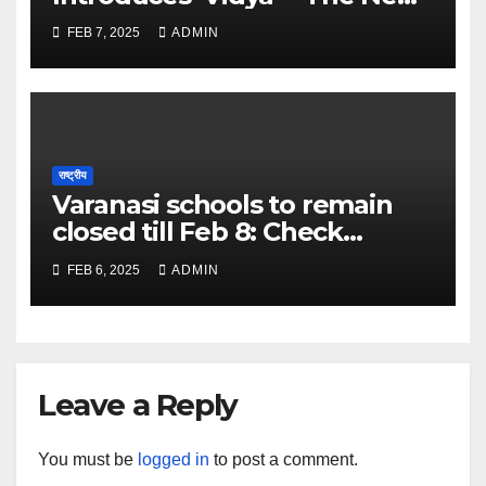
Face of Learning and
FEB 7, 2025
ADMIN
Discovery – The Times of
India
राष्ट्रीय
Varanasi schools to remain
closed till Feb 8: Check
details here – The Times of
FEB 6, 2025
ADMIN
India
Leave a Reply
You must be
logged in
to post a comment.