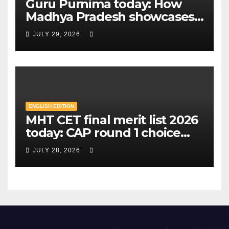
Guru Purnima today: How
Madhya Pradesh showcases
Sandipani schools as new
JULY 29, 2026
education model | Mint
ENGLISH EDITION
MHT CET final merit list 2026
today: CAP round 1 choice
filling starts, here's what
JULY 28, 2026
candidates should know |
Mint