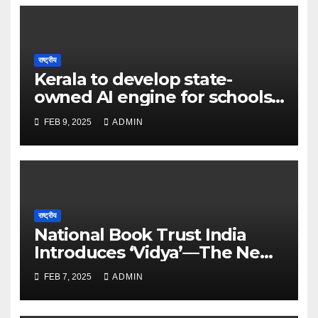
राष्ट्रीय
Kerala to develop state-
owned AI engine for schools
in 2025 – The Times of India
FEB 9, 2025
ADMIN
राष्ट्रीय
National Book Trust India
Introduces ‘Vidya’—The New
Face of Learning and
FEB 7, 2025
ADMIN
Discovery – The Times of
India