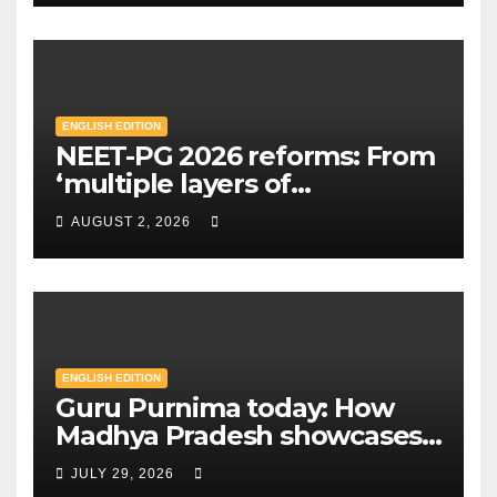
apply | Mint
ENGLISH EDITION
NEET-PG 2026 reforms: From
‘multiple layers of
encryption’ to centres closer
AUGUST 2, 2026
to home — Key changes in 30
August exam | Mint
ENGLISH EDITION
Guru Purnima today: How
Madhya Pradesh showcases
Sandipani schools as new
JULY 29, 2026
education model | Mint