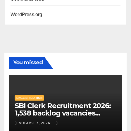
WordPress.org
You missed
ENGLISH EDITION
SBI Clerk Recruitment 2026:
1,538 backlog vacancies
announced in special drive;
AUGUST 7, 2026
Check eligibility & how to