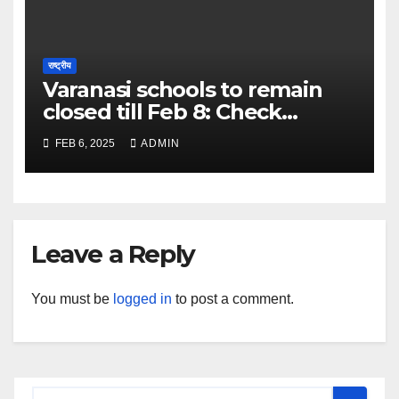
राष्ट्रीय
Varanasi schools to remain
closed till Feb 8: Check
details here – The Times of
FEB 6, 2025
ADMIN
India
Leave a Reply
You must be
logged in
to post a comment.