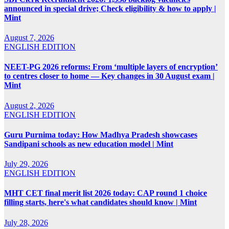
announced in special drive; Check eligibility & how to apply |
Mint
August 7, 2026
ENGLISH EDITION
NEET-PG 2026 reforms: From ‘multiple layers of encryption’
to centres closer to home — Key changes in 30 August exam |
Mint
August 2, 2026
ENGLISH EDITION
Guru Purnima today: How Madhya Pradesh showcases
Sandipani schools as new education model | Mint
July 29, 2026
ENGLISH EDITION
MHT CET final merit list 2026 today: CAP round 1 choice
filling starts, here's what candidates should know | Mint
July 28, 2026