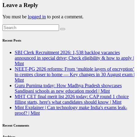
Leave a Reply
You must be
logged in
to post a comment.
Recent Posts
SBI Clerk Recruitment 2026: 1,538 backlog vacancies
announced in special drive; Check eligibility & how to apply |
Mint
NEET-PG 2026 reforms: From ‘multiple layers of encryption’
to centres closer to home — Key changes in 30 August exam |
Mint
Guru Purnima today: How Madhya Pradesh showcases
Sandipani schools as new education model | Mint
MHT CET final merit list 2026 today: CAP round 1 choice
filling starts, here's what candidates should know | Mint
Mint Explainer | Can technology make India's exams leak-
proof? | Mint
Recent Comments
Archives