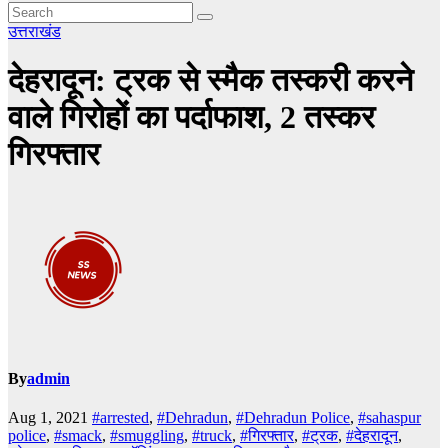
उत्तराखंड
देहरादून: ट्रक से स्मैक तस्करी करने
वाले गिरोहों का पर्दाफाश, 2 तस्कर
गिरफ्तार
By
admin
Aug 1, 2021
#arrested
,
#Dehradun
,
#Dehradun Police
,
#sahaspur
police
,
#smack
,
#smuggling
,
#truck
,
#गिरफ्तार
,
#ट्रक
,
#देहरादून
,