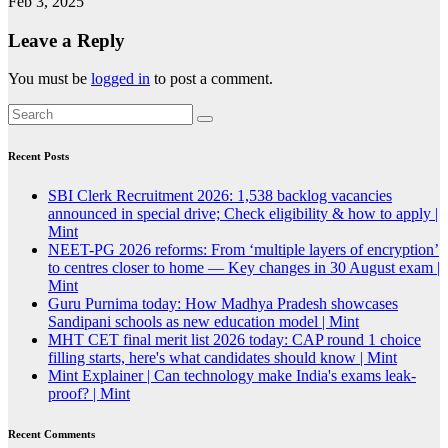
Feb 3, 2025
Leave a Reply
You must be
logged in
to post a comment.
Recent Posts
SBI Clerk Recruitment 2026: 1,538 backlog vacancies
announced in special drive; Check eligibility & how to apply |
Mint
NEET-PG 2026 reforms: From ‘multiple layers of encryption’
to centres closer to home — Key changes in 30 August exam |
Mint
Guru Purnima today: How Madhya Pradesh showcases
Sandipani schools as new education model | Mint
MHT CET final merit list 2026 today: CAP round 1 choice
filling starts, here's what candidates should know | Mint
Mint Explainer | Can technology make India's exams leak-
proof? | Mint
Recent Comments