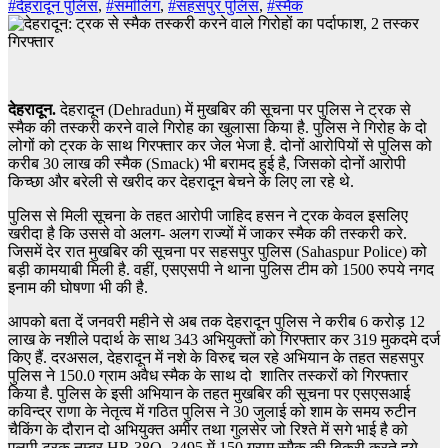
#देहरादून पुलिस
,
#समॉलिंग
,
#सहसपुर पुलिस
,
#स्मैक
देहरादून.
देहरादून (Dehradun) में मुखबिर की सूचना पर पुलिस ने ट्रक से
स्मैक की तस्करी करने वाले गिरोह का खुलासा किया है. पुलिस ने गिरोह के दो
लोगों को ट्रक के साथ गिरफ्तार कर जेल भेजा है. दोनों आरोपियों से पुलिस को
करीब 30 लाख की स्मैक (Smack) भी बरामद हुई है, जिसको दोनों आरोपी
किच्छा और बरेली से खरीद कर देहरादून बेचने के लिए ला रहे थे.
पुलिस से मिली सूचना के तहत आरोपी जाहिद हसन ने ट्रक केवल इसलिए
खरीदा है कि उससे वो अलग- अलग राज्यों में जाकर स्मैक की तस्करी करे.
जिसमें देर रात मुखबिर की सूचना पर सहसपुर पुलिस (Sahaspur Police) को
बड़ी कामयाबी मिली है. वहीं, एसएसपी ने थाना पुलिस टीम को 1500 रुपये नगद
इनाम की घोषणा भी की है.
आपको बता दें जनवरी महीने से अब तक देहरादून पुलिस ने करीब 6 करोड़ 12
लाख के नशीले पदार्थ के साथ 343 अभियुक्तों को गिरफ्तार कर 319 मुकदमे दर्ज
किए हैं. दरअसल, देहरादून में नशे के विरुद्द चल रहे अभियान के तहत सहसपुर
पुलिस ने 150.0 ग्राम अवैध स्मैक के साथ दो शातिर तस्करों को गिरफ्तार
किया है. पुलिस के इसी अभियान के तहत मुखबिर की सूचना पर एसएसआई
कविन्द्र राणा के नेतृत्व में गठित पुलिस ने 30 जुलाई को शाम के समय रुटीन
चैकिंग के दौरान दो अभियुक्त अमीर तथा गुलसेर जो रिश्ते में सगे भाई है को
एलपी ट्रक नम्बर HR 38Q -3495 में 150 ग्राम स्मैक की बिक्री करते हुये