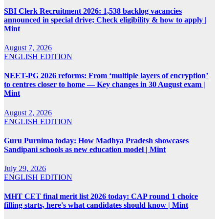
SBI Clerk Recruitment 2026: 1,538 backlog vacancies
announced in special drive; Check eligibility & how to apply |
Mint
August 7, 2026
ENGLISH EDITION
NEET-PG 2026 reforms: From ‘multiple layers of encryption’
to centres closer to home — Key changes in 30 August exam |
Mint
August 2, 2026
ENGLISH EDITION
Guru Purnima today: How Madhya Pradesh showcases
Sandipani schools as new education model | Mint
July 29, 2026
ENGLISH EDITION
MHT CET final merit list 2026 today: CAP round 1 choice
filling starts, here's what candidates should know | Mint