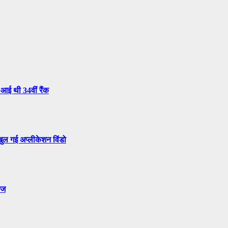
आई थी 34वीं रैंक
ुल गई अप्लीकेशन विंडो
ेज