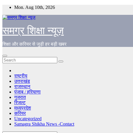
Skip
Mon. Aug 10th, 2026
to
content
समग्र शिक्षा न्यूज़
शिक्षा और करियर से जुड़ी हर बड़ी खबर
राष्ट्रीय
उत्तराखंड
राजस्थान
पंजाब / हरियाणा
गुजरात
रिजल्ट
मध्यप्रदेश
करियर
Uncategorized
Samagra Shikha News -Contact