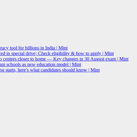
acy tool for billions in India | Mint
 in special drive; Check eligibility & how to apply | Mint
o centres closer to home — Key changes in 30 August exam | Mint
i schools as new education model | Mint
g starts, here's what candidates should know | Mint