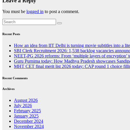
Leave a Reply
You must be
logged in
to post a comment.
Recent Posts
How an idea from IIT Delhi is turning movie subtitles into a liter
SBI Clerk Recruitment 2026: 1,538 backlog vacancies announced
NEET-PG 2026 reforms: From ‘multiple layers of encryption’ t
Guru Purnima today: How Madhya Pradesh showcases Sandipan
MHT CET final merit list 2026 today: CAP round 1 choice fillin
Recent Comments
Archives
August 2026
July 2026
February 2025
January 2025
December 2024
November 2024