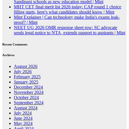
Sandipani schools as new education model | Mint
MHT CET final merit list 2026 today: CAP round 1 choice
filling starts, here's what candidates should know | Mint
Mint Explainer | Can technology make India's exams leak-
proof? | Mint
NEET UG 2026 OMR response sheet row: SC advocate
sends legal notice to NTA, extends support to aspirants | Mint
Recent Comments
Archives
August 2026
July 2026
February 2025
January 2025
December 2024
November 2024
October 2024
September 2024
August 2024
July 2024
June 2024
May 2024
April 2024