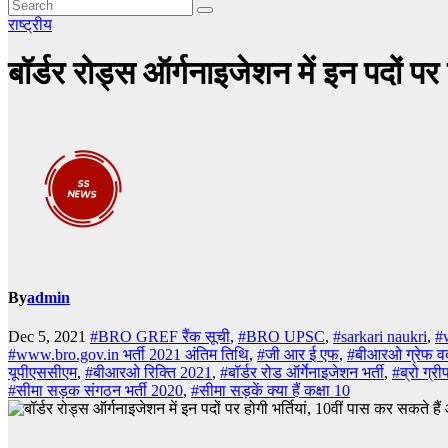
राष्ट्रीय
बॉर्डर रोड्स ऑर्गनाइजेशन में इन पदों पर
By
admin
Dec 5, 2021
#BRO GREF रैंक सूची
,
#BRO UPSC
,
#sarkari naukri
,
#
#www.bro.gov.in भर्ती 2021 अंतिम तिथि
,
#जी आर ई एफ
,
#बीआरओ ग्रेफ वर्
यूपीएससीएम
,
#बीआरओ रिक्ति 2021
,
#बॉर्डर रोड ऑर्गेनाइजेशन भर्ती
,
#ब्रो ग्र
#सीमा सड़क संगठन भर्ती 2020
,
#सीमा सड़कें क्या हैं कक्षा 10