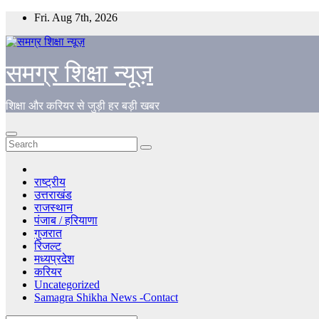
Skip
Fri. Aug 7th, 2026
to
content
समग्र शिक्षा न्यूज़
शिक्षा और करियर से जुड़ी हर बड़ी खबर
राष्ट्रीय
उत्तराखंड
राजस्थान
पंजाब / हरियाणा
गुजरात
रिजल्ट
मध्यप्रदेश
करियर
Uncategorized
Samagra Shikha News -Contact