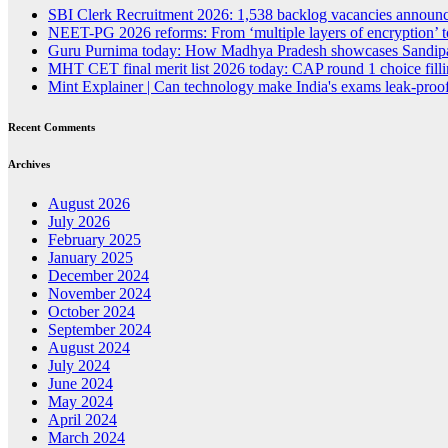
SBI Clerk Recruitment 2026: 1,538 backlog vacancies announced
NEET-PG 2026 reforms: From ‘multiple layers of encryption’ t
Guru Purnima today: How Madhya Pradesh showcases Sandipan
MHT CET final merit list 2026 today: CAP round 1 choice fillin
Mint Explainer | Can technology make India's exams leak-proof
Recent Comments
Archives
August 2026
July 2026
February 2025
January 2025
December 2024
November 2024
October 2024
September 2024
August 2024
July 2024
June 2024
May 2024
April 2024
March 2024