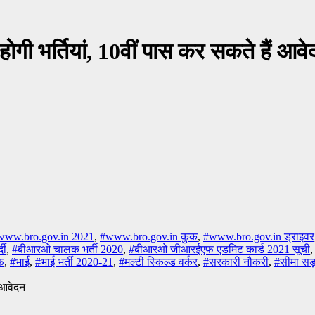
 होगी भर्तियां, 10वीं पास कर सकते हैं आव
www.bro.gov.in 2021
,
#www.bro.gov.in कुक
,
#www.bro.gov.in ड्राइवर
दी
,
#बीआरओ चालक भर्ती 2020
,
#बीआरओ जीआरईएफ एडमिट कार्ड 2021 सूची
ीफ
,
#भाई
,
#भाई भर्ती 2020-21
,
#मल्टी स्किल्ड वर्कर
,
#सरकारी नौकरी
,
#सीमा सड