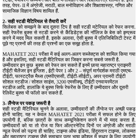
तरह, पेपर- II में अंग्रेजी, मराठी, बाल मनोविज्ञान और शिक्षाशास्त्र, गणित और
सामाजिक विज्ञान विषय शामिल हैं.
2- सही स्टडी मैटिरियल से तैयारी करें
सिलेबस को समझने के बाद दूसरा टिप है सही स्टडी मटेरियल को रेफर करना.
सही रेफरेंस बुक्स से स्टडी करने से कैंडिडेट्स की नॉलिज के बेस को इम्प्रूव
करने में मदद मिल सकती है. इसके अलावा, ऐसी बुक्स में एलिजिबिलिटी टेस्ट में
पूछे गए प्रश्नों की तरह ही प्रश्नों का एक समूह होता है.
MAHATET 2021 परीक्षा में कई अलग-अलग सब्जेक्ट्स को शामिल किया गया
है और इसलिए, सही स्टडी मैटिरियल का जिक्र करना सबसे जरूरी है.
उम्मीदवार इन कुछ बुक्स को रेफर कर सकते हैं इनमें छाया महाराष्ट्र प्राइमरी
टीईटी चैलेंजर इन इंग्लिश , ईटी पेपर 1 और 2 – संपूर्ण मार्गदर्शक मराठी एमएच-
टीईटी, फास्टट्रैक मैथ्स (एमपीएससी, टीईटी-सीईटी), अपर प्रामरी टीईटी
सोशल स्टडीज / सोशल साइंस, 3200 एमसीक्यू, टीईटी एनवायरमेंटल
स्टडीज आदि. हालांकि ये बुक्स सिर्फ रेफरेंस के लिए हैं उम्मीदवार और दूसरी
रेलिवेंट बुक्स भी फॉलो कर सकते हैं.
3- लैंग्वेज पर पकड़ जरूरी है
सही स्टडी मैटिरियल चुनने के अलावा, उम्मीदवारों की लैंग्वेज पर अच्छी पकड़
होनी चाहिए. यह न केवल MAHATET 2021 परीक्षा में सफल होने के लिए
उपयोगी है, बल्कि छात्रों के साथ कम्यूनिकेशन करने में भी मदद करता है.
उम्मीदवारों को या तो रोज या फिर ऑल्टरनेटिव दिनों पर अंग्रेजी और मराठी
न्यूज पेपर्स को पढ़ना ही चाहिए. टाइम्स ऑफ इंडिया, हिंदुस्तान टाइम्स, लोकमत
और महाराष्ट्र टाइम्स जैसे समाचार पत्र भाषा कौशल में सुधार के लिए उपयोगी