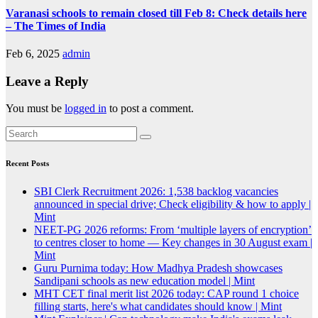
Varanasi schools to remain closed till Feb 8: Check details here
– The Times of India
Feb 6, 2025
admin
Leave a Reply
You must be
logged in
to post a comment.
Recent Posts
SBI Clerk Recruitment 2026: 1,538 backlog vacancies
announced in special drive; Check eligibility & how to apply |
Mint
NEET-PG 2026 reforms: From ‘multiple layers of encryption’
to centres closer to home — Key changes in 30 August exam |
Mint
Guru Purnima today: How Madhya Pradesh showcases
Sandipani schools as new education model | Mint
MHT CET final merit list 2026 today: CAP round 1 choice
filling starts, here's what candidates should know | Mint