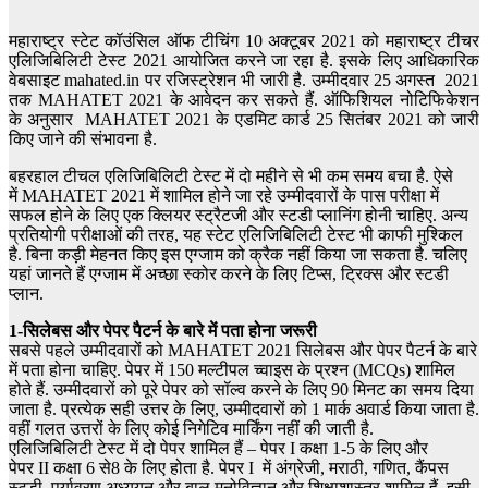
महाराष्ट्र स्टेट कॉउंसिल ऑफ टीचिंग 10 अक्टूबर 2021 को महाराष्ट्र टीचर
एलिजिबिलिटी टेस्ट 2021 आयोजित करने जा रहा है. इसके लिए आधिकारिक
वेबसाइट mahated.in पर रजिस्ट्रेशन भी जारी है. उम्मीदवार 25 अगस्त 2021
तक MAHATET 2021 के आवेदन कर सकते हैं. ऑफिशियल नोटिफिकेशन
के अनुसार MAHATET 2021 के एडमिट कार्ड 25 सितंबर 2021 को जारी
किए जाने की संभावना है.
बहरहाल टीचल एलिजिबिलिटी टेस्ट में दो महीने से भी कम समय बचा है. ऐसे
में MAHATET 2021 में शामिल होने जा रहे उम्मीदवारों के पास परीक्षा में
सफल होने के लिए एक क्लियर स्ट्रैटजी और स्टडी प्लानिंग होनी चाहिए. अन्य
प्रतियोगी परीक्षाओं की तरह, यह स्टेट एलिजिबिलिटी टेस्ट भी काफी मुश्किल
है. बिना कड़ी मेहनत किए इस एग्जाम को क्रैक नहीं किया जा सकता है. चलिए
यहां जानते हैं एग्जाम में अच्छा स्कोर करने के लिए टिप्स, ट्रिक्स और स्टडी
प्लान.
1-
सिलेबस और पेपर पैटर्न के बारे में पता होना जरूरी
सबसे पहले उम्मीदवारों को MAHATET 2021 सिलेबस और पेपर पैटर्न के बारे
में पता होना चाहिए. पेपर में 150 मल्टीपल च्वाइस के प्रश्न (MCQs) शामिल
होते हैं. उम्मीदवारों को पूरे पेपर को सॉल्व करने के लिए 90 मिनट का समय दिया
जाता है. प्रत्येक सही उत्तर के लिए, उम्मीदवारों को 1 मार्क अवार्ड किया जाता है.
वहीं गलत उत्तरों के लिए कोई निगेटिव मार्किंग नहीं की जाती है.
एलिजिबिलिटी टेस्ट में दो पेपर शामिल हैं – पेपर I कक्षा 1-5 के लिए और
पेपर II कक्षा 6 से8 के लिए होता है. पेपर I में अंग्रेजी, मराठी, गणित, कैंपस
स्टडी, पर्यावरण अध्ययन और बाल मनोविज्ञान और शिक्षाशास्त्र शामिल हैं. इसी