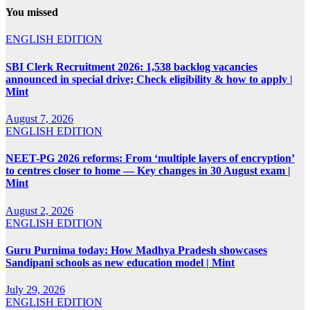
You missed
ENGLISH EDITION
SBI Clerk Recruitment 2026: 1,538 backlog vacancies
announced in special drive; Check eligibility & how to apply |
Mint
August 7, 2026
ENGLISH EDITION
NEET-PG 2026 reforms: From ‘multiple layers of encryption’
to centres closer to home — Key changes in 30 August exam |
Mint
August 2, 2026
ENGLISH EDITION
Guru Purnima today: How Madhya Pradesh showcases
Sandipani schools as new education model | Mint
July 29, 2026
ENGLISH EDITION