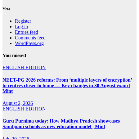
Meta
Register
Log in
Entries feed
Comments feed
WordPress.org
You missed
ENGLISH EDITION
NEET-PG 2026 reforms: From ‘multiple layers of encryption’
to centres closer to home — Key changes in 30 August exam |
Mint
August 2, 2026
ENGLISH EDITION
Guru Purnima today: How Madhya Pradesh showcases
Sandipani schools as new education model | Mint
July 29, 2026