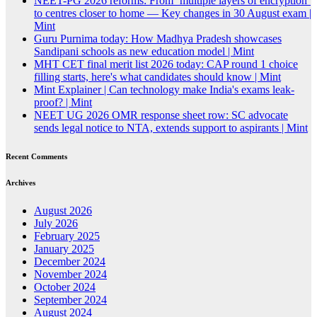
NEET-PG 2026 reforms: From ‘multiple layers of encryption’
to centres closer to home — Key changes in 30 August exam |
Mint
Guru Purnima today: How Madhya Pradesh showcases
Sandipani schools as new education model | Mint
MHT CET final merit list 2026 today: CAP round 1 choice
filling starts, here's what candidates should know | Mint
Mint Explainer | Can technology make India's exams leak-
proof? | Mint
NEET UG 2026 OMR response sheet row: SC advocate
sends legal notice to NTA, extends support to aspirants | Mint
Recent Comments
Archives
August 2026
July 2026
February 2025
January 2025
December 2024
November 2024
October 2024
September 2024
August 2024