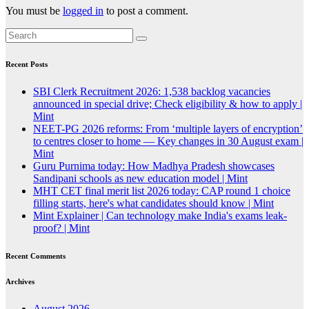
You must be
logged in
to post a comment.
Recent Posts
SBI Clerk Recruitment 2026: 1,538 backlog vacancies
announced in special drive; Check eligibility & how to apply |
Mint
NEET-PG 2026 reforms: From ‘multiple layers of encryption’
to centres closer to home — Key changes in 30 August exam |
Mint
Guru Purnima today: How Madhya Pradesh showcases
Sandipani schools as new education model | Mint
MHT CET final merit list 2026 today: CAP round 1 choice
filling starts, here's what candidates should know | Mint
Mint Explainer | Can technology make India's exams leak-
proof? | Mint
Recent Comments
Archives
August 2026