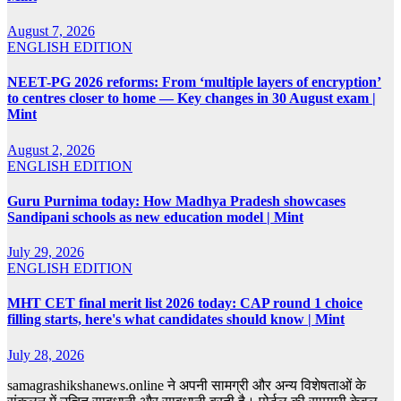
August 7, 2026
ENGLISH EDITION
NEET-PG 2026 reforms: From ‘multiple layers of encryption’
to centres closer to home — Key changes in 30 August exam |
Mint
August 2, 2026
ENGLISH EDITION
Guru Purnima today: How Madhya Pradesh showcases
Sandipani schools as new education model | Mint
July 29, 2026
ENGLISH EDITION
MHT CET final merit list 2026 today: CAP round 1 choice
filling starts, here's what candidates should know | Mint
July 28, 2026
samagrashikshanews.online ने अपनी सामग्री और अन्य विशेषताओं के