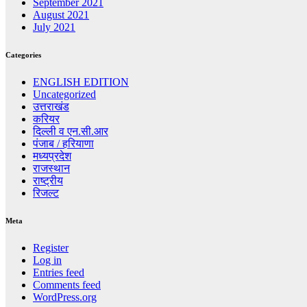
September 2021
August 2021
July 2021
Categories
ENGLISH EDITION
Uncategorized
उत्तराखंड
करियर
दिल्ली व एन.सी.आर
पंजाब / हरियाणा
मध्यप्रदेश
राजस्थान
राष्ट्रीय
रिजल्ट
Meta
Register
Log in
Entries feed
Comments feed
WordPress.org