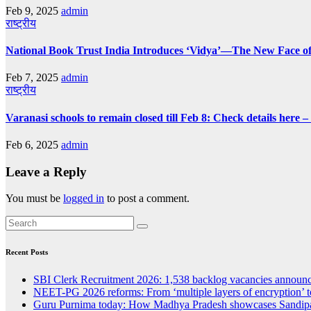
Feb 9, 2025
admin
राष्ट्रीय
National Book Trust India Introduces ‘Vidya’—The New Face of
Feb 7, 2025
admin
राष्ट्रीय
Varanasi schools to remain closed till Feb 8: Check details here 
Feb 6, 2025
admin
Leave a Reply
You must be
logged in
to post a comment.
Recent Posts
SBI Clerk Recruitment 2026: 1,538 backlog vacancies announced
NEET-PG 2026 reforms: From ‘multiple layers of encryption’ t
Guru Purnima today: How Madhya Pradesh showcases Sandipan