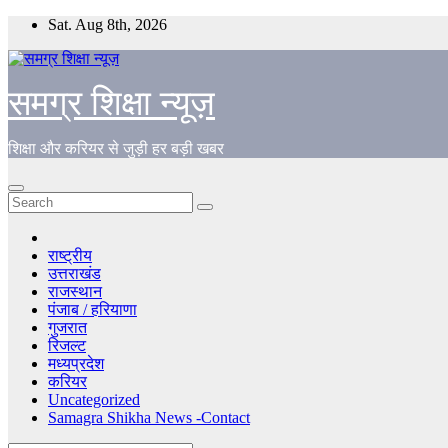
Skip
Sat. Aug 8th, 2026
to
content
समग्र शिक्षा न्यूज़
शिक्षा और करियर से जुड़ी हर बड़ी खबर
राष्ट्रीय
उत्तराखंड
राजस्थान
पंजाब / हरियाणा
गुजरात
रिजल्ट
मध्यप्रदेश
करियर
Uncategorized
Samagra Shikha News -Contact