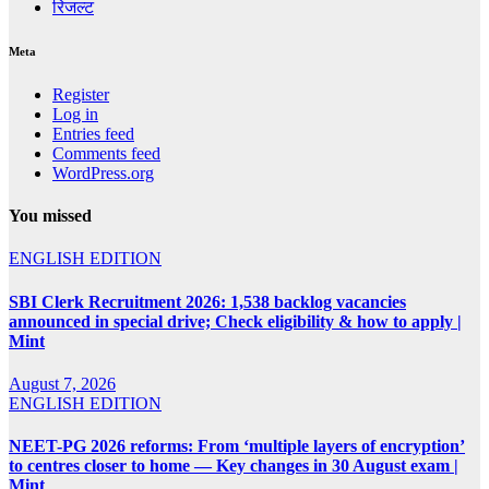
रिजल्ट
Meta
Register
Log in
Entries feed
Comments feed
WordPress.org
You missed
ENGLISH EDITION
SBI Clerk Recruitment 2026: 1,538 backlog vacancies
announced in special drive; Check eligibility & how to apply |
Mint
August 7, 2026
ENGLISH EDITION
NEET-PG 2026 reforms: From ‘multiple layers of encryption’
to centres closer to home — Key changes in 30 August exam |
Mint