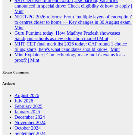
SBI Clerk Recruitment 2026: 1,538 backlog vacancies
announced in special drive; Check eligibility & how to apply |
Mint
NEET-PG 2026 reforms: From ‘multiple layers of encryption’
to centres closer to home — Key changes in 30 August exam |
Mint
Guru Purnima today: How Madhya Pradesh showcases
Sandipani schools as new education model | Mint
MHT CET final merit list 2026 today: CAP round 1 choice
filling starts, here's what candidates should know | Mint
Mint Explainer | Can technology make India's exams leak-
proof? | Mint
Recent Comments
Archives
August 2026
July 2026
February 2025
January 2025
December 2024
November 2024
October 2024
September 2024