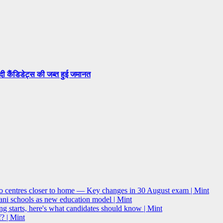
सदी कैंडिडेट्स की जब्त हुई जमानत
o centres closer to home — Key changes in 30 August exam | Mint
i schools as new education model | Mint
g starts, here's what candidates should know | Mint
? | Mint