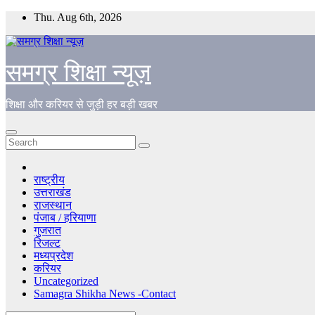
Skip
Thu. Aug 6th, 2026
to
content
समग्र शिक्षा न्यूज़
शिक्षा और करियर से जुड़ी हर बड़ी खबर
राष्ट्रीय
उत्तराखंड
राजस्थान
पंजाब / हरियाणा
गुजरात
रिजल्ट
मध्यप्रदेश
करियर
Uncategorized
Samagra Shikha News -Contact