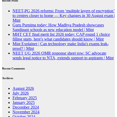
Recent Posts
NEET-PG 2026 reforms: From ‘multiple layers of encryption’
to centres closer to home — Key changes in 30 August exam |
Mint
Guru Purnima today: How Madhya Pradesh showcases
Sandipani schools as new education model | Mint
MHT CET final merit list 2026 today: CAP round 1 choice
filling starts, here's what candidates should know | Mint
Mint Explainer | Can technology make India's exams leak-
proof? | Mint
NEET UG 2026 OMR response sheet row: SC advocate
sends legal notice to NTA, extends support to aspirants | Mint
Recent Comments
Archives
August 2026
July 2026
February 2025
January 2025
December 2024
November 2024
October 2024