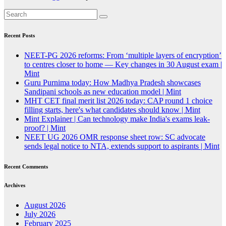
Recent Posts
NEET-PG 2026 reforms: From ‘multiple layers of encryption’
to centres closer to home — Key changes in 30 August exam |
Mint
Guru Purnima today: How Madhya Pradesh showcases
Sandipani schools as new education model | Mint
MHT CET final merit list 2026 today: CAP round 1 choice
filling starts, here's what candidates should know | Mint
Mint Explainer | Can technology make India's exams leak-
proof? | Mint
NEET UG 2026 OMR response sheet row: SC advocate
sends legal notice to NTA, extends support to aspirants | Mint
Recent Comments
Archives
August 2026
July 2026
February 2025