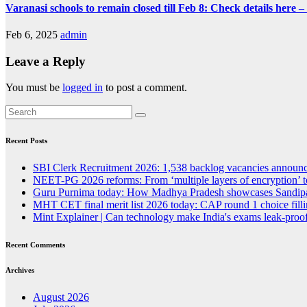
Varanasi schools to remain closed till Feb 8: Check details here 
Feb 6, 2025
admin
Leave a Reply
You must be
logged in
to post a comment.
Recent Posts
SBI Clerk Recruitment 2026: 1,538 backlog vacancies announced
NEET-PG 2026 reforms: From ‘multiple layers of encryption’ t
Guru Purnima today: How Madhya Pradesh showcases Sandipan
MHT CET final merit list 2026 today: CAP round 1 choice fillin
Mint Explainer | Can technology make India's exams leak-proof
Recent Comments
Archives
August 2026