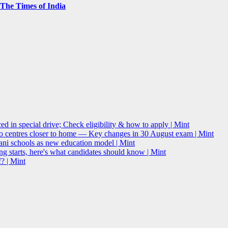
– The Times of India
 in special drive; Check eligibility & how to apply | Mint
o centres closer to home — Key changes in 30 August exam | Mint
i schools as new education model | Mint
g starts, here's what candidates should know | Mint
? | Mint