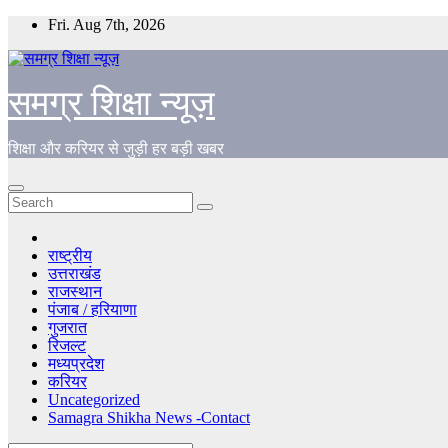
Skip
Fri. Aug 7th, 2026
to
content
समग्र शिक्षा न्यूज़
शिक्षा और करियर से जुड़ी हर बड़ी खबर
राष्ट्रीय
उत्तराखंड
राजस्थान
पंजाब / हरियाणा
गुजरात
रिजल्ट
मध्यप्रदेश
करियर
Uncategorized
Samagra Shikha News -Contact