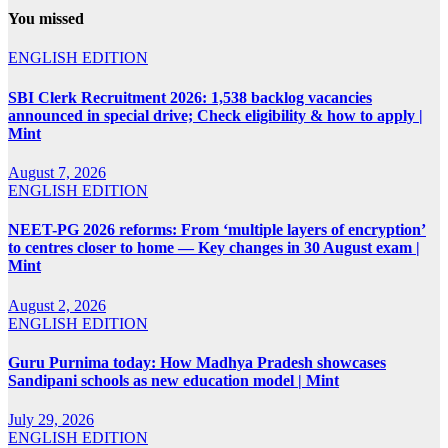
You missed
ENGLISH EDITION
SBI Clerk Recruitment 2026: 1,538 backlog vacancies
announced in special drive; Check eligibility & how to apply |
Mint
August 7, 2026
ENGLISH EDITION
NEET-PG 2026 reforms: From ‘multiple layers of encryption’
to centres closer to home — Key changes in 30 August exam |
Mint
August 2, 2026
ENGLISH EDITION
Guru Purnima today: How Madhya Pradesh showcases
Sandipani schools as new education model | Mint
July 29, 2026
ENGLISH EDITION