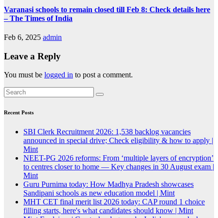
Varanasi schools to remain closed till Feb 8: Check details here
– The Times of India
Feb 6, 2025
admin
Leave a Reply
You must be
logged in
to post a comment.
Recent Posts
SBI Clerk Recruitment 2026: 1,538 backlog vacancies
announced in special drive; Check eligibility & how to apply |
Mint
NEET-PG 2026 reforms: From ‘multiple layers of encryption’
to centres closer to home — Key changes in 30 August exam |
Mint
Guru Purnima today: How Madhya Pradesh showcases
Sandipani schools as new education model | Mint
MHT CET final merit list 2026 today: CAP round 1 choice
filling starts, here's what candidates should know | Mint