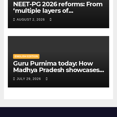
NEET-PG 2026 reforms: From
‘multiple layers of
encryption’ to centres closer
AUGUST 2, 2026
to home — Key changes in 30
August exam | Mint
ENGLISH EDITION
Guru Purnima today: How
Madhya Pradesh showcases
Sandipani schools as new
JULY 29, 2026
education model | Mint