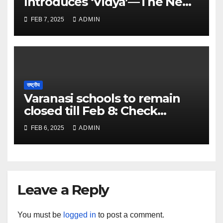
Introduces ‘Vidya’—The New
Face of Learning and
FEB 7, 2025
ADMIN
Discovery – The Times of
India
राष्ट्रीय
Varanasi schools to remain
closed till Feb 8: Check
details here – The Times of
FEB 6, 2025
ADMIN
India
Leave a Reply
You must be
logged in
to post a comment.