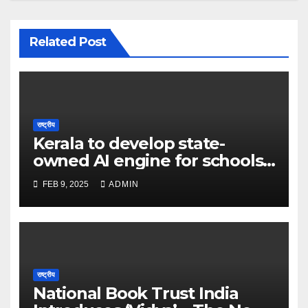
Related Post
राष्ट्रीय
Kerala to develop state-
owned AI engine for schools
in 2025 – The Times of India
FEB 9, 2025
ADMIN
राष्ट्रीय
National Book Trust India