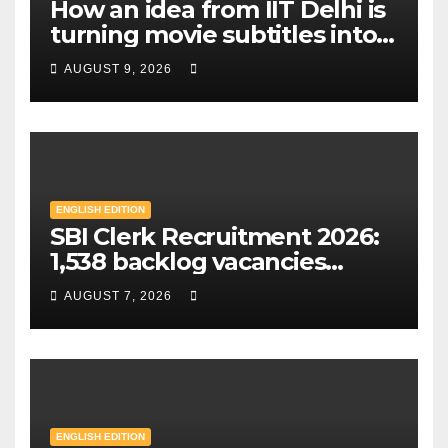
How an idea from IIT Delhi is
turning movie subtitles into a
literacy tool for billions in
AUGUST 9, 2026
India | Mint
ENGLISH EDITION
SBI Clerk Recruitment 2026:
1,538 backlog vacancies
announced in special drive;
AUGUST 7, 2026
Check eligibility & how to
apply | Mint
ENGLISH EDITION