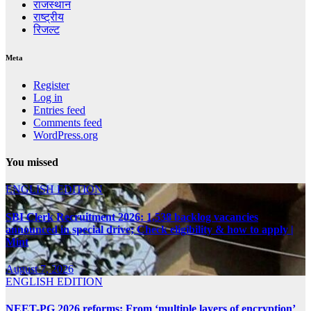
राजस्थान
राष्ट्रीय
रिजल्ट
Meta
Register
Log in
Entries feed
Comments feed
WordPress.org
You missed
ENGLISH EDITION
SBI Clerk Recruitment 2026: 1,538 backlog vacancies
announced in special drive; Check eligibility & how to apply |
Mint
August 7, 2026
ENGLISH EDITION
NEET-PG 2026 reforms: From ‘multiple layers of encryption’