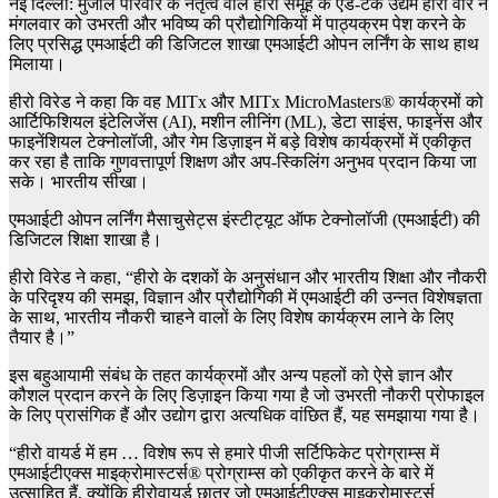
नई दिल्ली: मुंजाल परिवार के नेतृत्व वाले हीरो समूह के एड-टेक उद्यम हीरो वीर ने
मंगलवार को उभरती और भविष्य की प्रौद्योगिकियों में पाठ्यक्रम पेश करने के
लिए प्रसिद्ध एमआईटी की डिजिटल शाखा एमआईटी ओपन लर्निंग के साथ हाथ
मिलाया।
हीरो विरेड ने कहा कि वह MITx और MITx MicroMasters®️ कार्यक्रमों को
आर्टिफिशियल इंटेलिजेंस (AI), मशीन लीनिंग (ML), डेटा साइंस, फाइनेंस और
फाइनेंशियल टेक्नोलॉजी, और गेम डिज़ाइन में बड़े विशेष कार्यक्रमों में एकीकृत
कर रहा है ताकि गुणवत्तापूर्ण शिक्षण और अप-स्किलिंग अनुभव प्रदान किया जा
सके। भारतीय सीखा।
एमआईटी ओपन लर्निंग मैसाचुसेट्स इंस्टीट्यूट ऑफ टेक्नोलॉजी (एमआईटी) की
डिजिटल शिक्षा शाखा है।
हीरो विरेड ने कहा, “हीरो के दशकों के अनुसंधान और भारतीय शिक्षा और नौकरी
के परिदृश्य की समझ, विज्ञान और प्रौद्योगिकी में एमआईटी की उन्नत विशेषज्ञता
के साथ, भारतीय नौकरी चाहने वालों के लिए विशेष कार्यक्रम लाने के लिए
तैयार है।”
इस बहुआयामी संबंध के तहत कार्यक्रमों और अन्य पहलों को ऐसे ज्ञान और
कौशल प्रदान करने के लिए डिज़ाइन किया गया है जो उभरती नौकरी प्रोफाइल
के लिए प्रासंगिक हैं और उद्योग द्वारा अत्यधिक वांछित हैं, यह समझाया गया है।
“हीरो वायर्ड में हम … विशेष रूप से हमारे पीजी सर्टिफिकेट प्रोग्राम्स में
एमआईटीएक्स माइक्रोमास्टर्स® प्रोग्राम्स को एकीकृत करने के बारे में
उत्साहित हैं, क्योंकि हीरोवायर्ड छात्र जो एमआईटीएक्स माइक्रोमास्टर्स