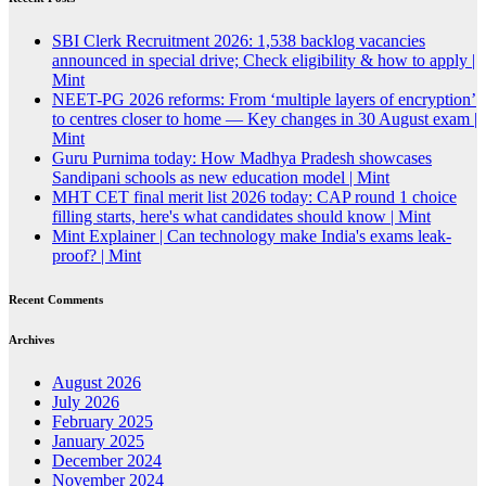
SBI Clerk Recruitment 2026: 1,538 backlog vacancies
announced in special drive; Check eligibility & how to apply |
Mint
NEET-PG 2026 reforms: From ‘multiple layers of encryption’
to centres closer to home — Key changes in 30 August exam |
Mint
Guru Purnima today: How Madhya Pradesh showcases
Sandipani schools as new education model | Mint
MHT CET final merit list 2026 today: CAP round 1 choice
filling starts, here's what candidates should know | Mint
Mint Explainer | Can technology make India's exams leak-
proof? | Mint
Recent Comments
Archives
August 2026
July 2026
February 2025
January 2025
December 2024
November 2024