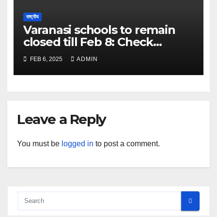
राष्ट्रीय
Varanasi schools to remain
closed till Feb 8: Check
details here – The Times of
FEB 6, 2025
ADMIN
India
Leave a Reply
You must be
logged in
to post a comment.