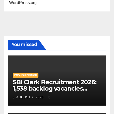
WordPress.org
You missed
ENGLISH EDITION
SBI Clerk Recruitment 2026:
1,538 backlog vacancies
announced in special drive;
AUGUST 7, 2026
Check eligibility & how to
apply | Mint