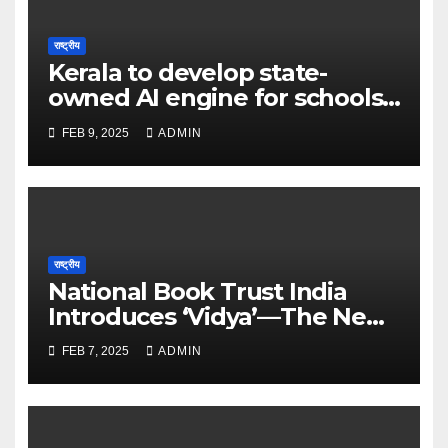
राष्ट्रीय
Kerala to develop state-
owned AI engine for schools
in 2025 – The Times of India
FEB 9, 2025
ADMIN
राष्ट्रीय
National Book Trust India
Introduces ‘Vidya’—The New
Face of Learning and
FEB 7, 2025
ADMIN
Discovery – The Times of
India