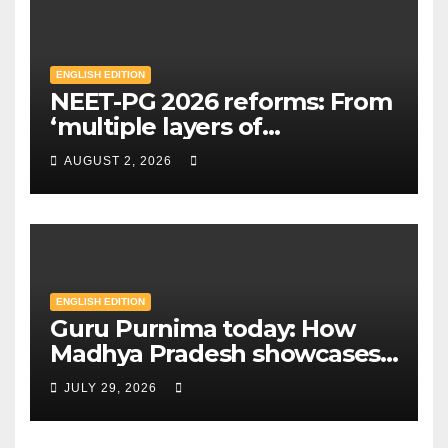
ENGLISH EDITION
NEET-PG 2026 reforms: From
‘multiple layers of
encryption’ to centres closer
AUGUST 2, 2026
to home — Key changes in 30
August exam | Mint
ENGLISH EDITION
Guru Purnima today: How
Madhya Pradesh showcases
Sandipani schools as new
JULY 29, 2026
education model | Mint