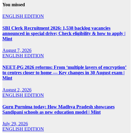
You missed
ENGLISH EDITION
SBI Clerk Recruitment 2026: 1,538 backlog vacancies
announced in special drive; Check eligibility & how to apply |
Mint
August 7, 2026
ENGLISH EDITION
NEET-PG 2026 reforms: From ‘multiple layers of encryption’
to centres closer to home — Key changes in 30 August exam |
Mint
August 2, 2026
ENGLISH EDITION
Guru Purnima today: How Madhya Pradesh showcases
Sandipani schools as new education model | Mint
July 29, 2026
ENGLISH EDITION