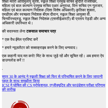
शिक्षा मंत्री आदिमुलापु सुरेश, स्कूल शिक्षा प्रमुख सचिव बुदिति राजशेखर,
महिला एवं बाल कल्याण प्रमुख सचिव एआर अनुराधा, वित्त सचिव एन गुलजार,
महिला एवं बाल कल्याण निदेशक (दिशा विशेष अधिकारी) कृतिका शुक्ला,
एमडीएम और स्वच्छता निदेशक बीएम दीवान, स्कूल शिक्षा आयुक्त वी.
चिनवीरभद्रुडु, स्कूल शिक्षा निदेशक (एससीईआरटी) बी प्रताप रेड्डी और अन्य
अधिकारी उपस्थित थे।
की सदस्यता लेना
टकसाल समाचार पत्र
*
एक वैध ईमेल प्रविष्ट करें
*
हमारे न्यूज़लैटर को सब्सक्राइब करने के लिए धन्यवाद।
एक कहानी याद मत करो! मिंट के साथ जुड़े रहें और सूचित रहें। अब हमारा ऐप
डाउनलोड करें !!
.
Post
सुपर 30 के आनंद ने स्कूली शिक्षा को फिर से परिभाषित करने के लिए जापानी
पहल के साथ समझौता किया
navigation
ICSI ने घोषित की CS प्रोफेशनल, एग्जीक्यूटिव और फाउंडेशन परीक्षा परिणाम
की तारीख