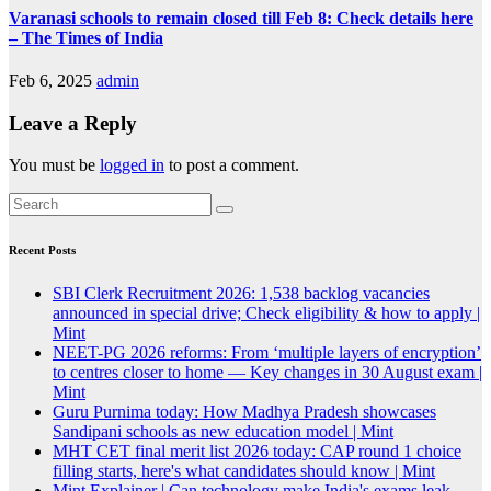
Varanasi schools to remain closed till Feb 8: Check details here
– The Times of India
Feb 6, 2025
admin
Leave a Reply
You must be
logged in
to post a comment.
Recent Posts
SBI Clerk Recruitment 2026: 1,538 backlog vacancies
announced in special drive; Check eligibility & how to apply |
Mint
NEET-PG 2026 reforms: From ‘multiple layers of encryption’
to centres closer to home — Key changes in 30 August exam |
Mint
Guru Purnima today: How Madhya Pradesh showcases
Sandipani schools as new education model | Mint
MHT CET final merit list 2026 today: CAP round 1 choice
filling starts, here's what candidates should know | Mint
Mint Explainer | Can technology make India's exams leak-