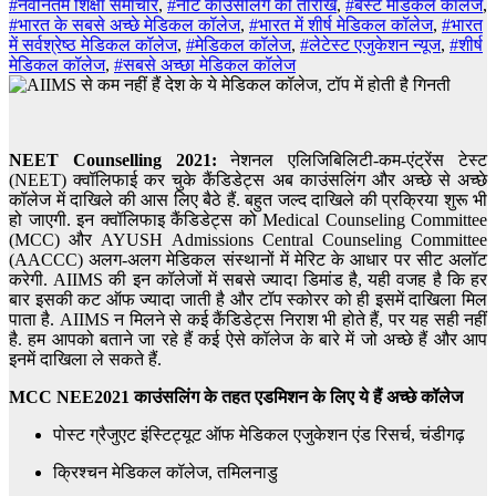
#नवीनतम शिक्षा समाचार
,
#नीट काउंसलिंग की तारीख
,
#बेस्ट मेडिकल कॉलेज
,
#भारत के सबसे अच्छे मेडिकल कॉलेज
,
#भारत में शीर्ष मेडिकल कॉलेज
,
#भारत
में सर्वश्रेष्ठ मेडिकल कॉलेज
,
#मेडिकल कॉलेज
,
#लेटेस्ट एजुकेशन न्यूज
,
#शीर्ष
मेडिकल कॉलेज
,
#सबसे अच्छा मेडिकल कॉलेज
NEET Counselling 2021:
नेशनल एलिजिबिलिटी-कम-एंट्रेंस टेस्ट
(NEET) क्वॉलिफाई कर चुके कैंडिडेट्स अब काउंसलिंग और अच्छे से अच्छे
कॉलेज में दाखिले की आस लिए बैठे हैं. बहुत जल्द दाखिले की प्रक्रिया शुरू भी
हो जाएगी. इन क्वॉलिफाइ कैंडिडेट्स को Medical Counseling Committee
(MCC) और AYUSH Admissions Central Counseling Committee
(AACCC) अलग-अलग मेडिकल संस्थानों में मेरिट के आधार पर सीट अलॉट
करेगी. AIIMS की इन कॉलेजों में सबसे ज्यादा डिमांड है, यही वजह है कि हर
बार इसकी कट ऑफ ज्यादा जाती है और टॉप स्कोरर को ही इसमें दाखिला मिल
पाता है. AIIMS न मिलने से कई कैंडिडेट्स निराश भी होते हैं, पर यह सही नहीं
है. हम आपको बताने जा रहे हैं कई ऐसे कॉलेज के बारे में जो अच्छे हैं और आप
इनमें दाखिला ले सकते हैं.
MCC NEE2021 काउंसलिंग के तहत एडमिशन के लिए ये हैं अच्छे कॉलेज
पोस्ट ग्रैजुएट इंस्टिट्यूट ऑफ मेडिकल एजुकेशन एंड रिसर्च, चंडीगढ़
क्रिश्चन मेडिकल कॉलेज, तमिलनाडु