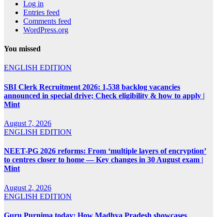
Log in
Entries feed
Comments feed
WordPress.org
You missed
ENGLISH EDITION
SBI Clerk Recruitment 2026: 1,538 backlog vacancies
announced in special drive; Check eligibility & how to apply |
Mint
August 7, 2026
ENGLISH EDITION
NEET-PG 2026 reforms: From ‘multiple layers of encryption’
to centres closer to home — Key changes in 30 August exam |
Mint
August 2, 2026
ENGLISH EDITION
Guru Purnima today: How Madhya Pradesh showcases