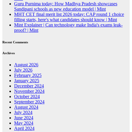
Guru Purnima today: How Madhya Pradesh showcases
Sandipani schools as new education model | Mint
MHT CET final merit list 2026 today: CAP round 1 choice
filling starts, here's what candidates should know | Mint
Mint Explainer | Can technology make India's exams leak-
proof? | Mint
Recent Comments
Archives
August 2026
July 2026
February 2025
January 2025
December 2024
November 2024
October 2024
September 2024
August 2024
July 2024
June 2024
May 2024
April 2024