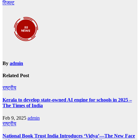
navigation
रिजल्ट
By
admin
Related Post
राष्ट्रीय
Kerala to develop state-owned AI engine for schools in 2025 –
The Times of India
Feb 9, 2025
admin
राष्ट्रीय
National Book Trust India Introduces ‘Vidya’—The New Face