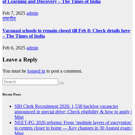
of Learning and Discovery – The Times of India
Feb 7, 2025
admin
राष्ट्रीय
Varanasi schools to remain closed till Feb 8: Check details here
– The Times of India
Feb 6, 2025
admin
Leave a Reply
You must be
logged in
to post a comment.
Recent Posts
SBI Clerk Recruitment 2026: 1,538 backlog vacancies
announced in special drive; Check eligibility & how to apply |
Mint
NEET-PG 2026 reforms: From ‘multiple layers of encryption’
to centres closer to home — Key changes in 30 August exam |
Mint