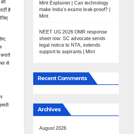
ा की
Mint Explainer | Can technology
make India's exams leak-proof? |
्टी है
Mint
दीजिए
NEET UG 2026 OMR response
sheet row: SC advocate sends
किए.
legal notice to NTA, extends
कि
support to aspirants | Mint
ा कराते
ंबर से
Recent Comments
और
 हमारी
Archives
August 2026