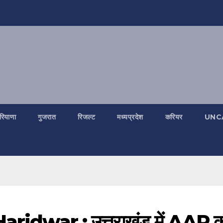
रियाणा
गुजरात
रिजल्ट
मध्यप्रदेश
करियर
UNC
ridwar : उत्तराखंड में AAP क