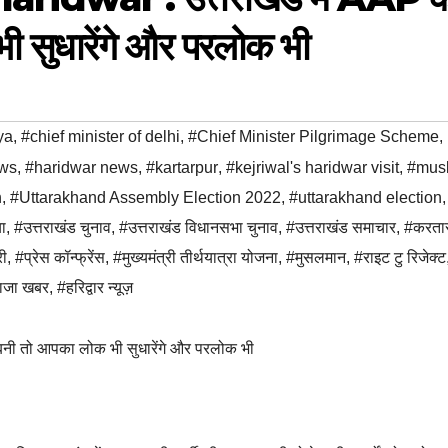
 सुधारेंगे और परलोक भी
ya
,
#chief minister of delhi
,
#Chief Minister Pilgrimage Scheme
,
ews
,
#haridwar news
,
#kartarpur
,
#kejriwal's haridwar visit
,
#mus
h
,
#Uttarakhand Assembly Election 2022
,
#uttarakhand election
,
ा
,
#उत्तराखंड चुनाव
,
#उत्तराखंड विधानसभा चुनाव
,
#उत्तराखंड समाचार
,
#करतार
री
,
#प्रेस कॉन्फ्रेंस
,
#मुख्यमंत्री तीर्थयात्रा योजना
,
#मुसलमान
,
#राइट टु रिजेक्ट
ताजा खबर
,
#हरिद्वार न्यूज़