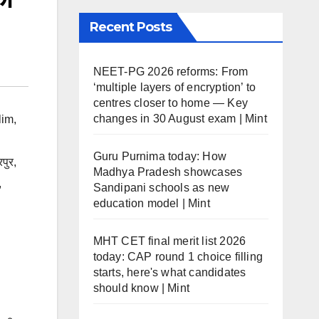
Recent Posts
NEET-PG 2026 reforms: From
‘multiple layers of encryption’ to
centres closer to home — Key
changes in 30 August exam | Mint
lim
,
Guru Purnima today: How
पुर
,
Madhya Pradesh showcases
,
Sandipani schools as new
education model | Mint
MHT CET final merit list 2026
today: CAP round 1 choice filling
starts, here's what candidates
should know | Mint