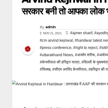
सरकार बनी तो आपका लोक भी
By
admin
#ajmer sharif
,
#ayodh
NOV 21, 2021
#cm arvind kejriwal
,
#haridwar latest n
#press conference
,
#right to reject
,
#sik
#uttarakhand News
,
#अजमेर शरीफ
,
#अयोध्य
#केजरीवाल की हरिद्वार यात्रा
,
#दिल्ली के मुख्यमंत्
#सिक्ख
,
#सीएम अरविंद केजरीवाल
,
#हरिद्वार की 