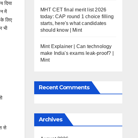
मय दिया
MHT CET final merit list 2026
न में
today: CAP round 1 choice filling
 के लिए
starts, here's what candidates
कर भी
should know | Mint
Mint Explainer | Can technology
make India's exams leak-proof? |
Mint
Recent Comments
जो
Archives
स से