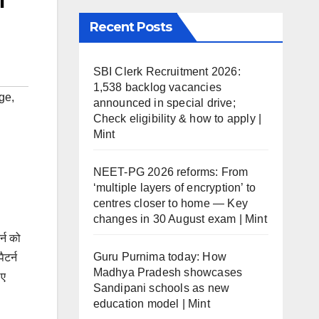
Recent Posts
SBI Clerk Recruitment 2026:
1,538 backlog vacancies
ge
,
announced in special drive;
Check eligibility & how to apply |
Mint
NEET-PG 2026 reforms: From
‘multiple layers of encryption’ to
centres closer to home — Key
changes in 30 August exam | Mint
्न को
Guru Purnima today: How
ैटर्न
Madhya Pradesh showcases
िए
Sandipani schools as new
education model | Mint