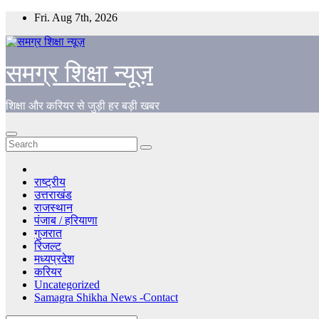
Skip
Fri. Aug 7th, 2026
to
content
समग्र शिक्षा न्यूज़
शिक्षा और करियर से जुड़ी हर बड़ी खबर
राष्ट्रीय
उत्तराखंड
राजस्थान
पंजाब / हरियाणा
गुजरात
रिजल्ट
मध्यप्रदेश
करियर
Uncategorized
Samagra Shikha News -Contact