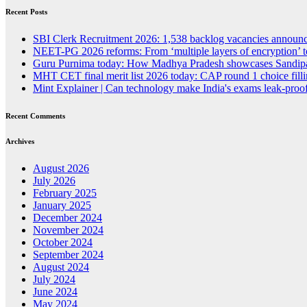
Recent Posts
SBI Clerk Recruitment 2026: 1,538 backlog vacancies announced
NEET-PG 2026 reforms: From ‘multiple layers of encryption’ t
Guru Purnima today: How Madhya Pradesh showcases Sandipan
MHT CET final merit list 2026 today: CAP round 1 choice fillin
Mint Explainer | Can technology make India's exams leak-proof
Recent Comments
Archives
August 2026
July 2026
February 2025
January 2025
December 2024
November 2024
October 2024
September 2024
August 2024
July 2024
June 2024
May 2024