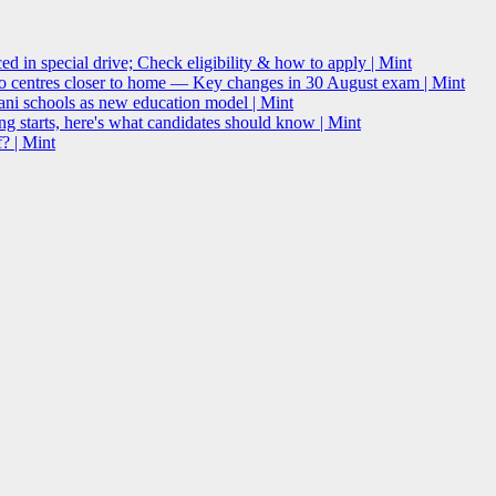
 in special drive; Check eligibility & how to apply | Mint
o centres closer to home — Key changes in 30 August exam | Mint
i schools as new education model | Mint
g starts, here's what candidates should know | Mint
? | Mint