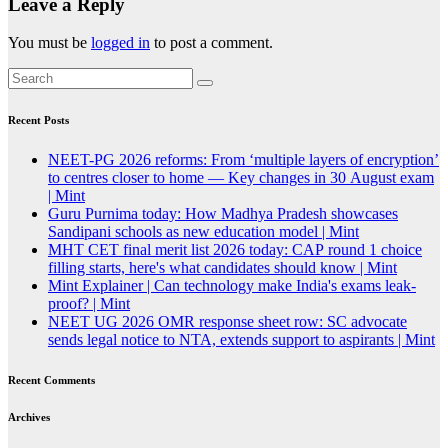
Leave a Reply
You must be
logged in
to post a comment.
Recent Posts
NEET-PG 2026 reforms: From ‘multiple layers of encryption’
to centres closer to home — Key changes in 30 August exam
| Mint
Guru Purnima today: How Madhya Pradesh showcases
Sandipani schools as new education model | Mint
MHT CET final merit list 2026 today: CAP round 1 choice
filling starts, here's what candidates should know | Mint
Mint Explainer | Can technology make India's exams leak-
proof? | Mint
NEET UG 2026 OMR response sheet row: SC advocate
sends legal notice to NTA, extends support to aspirants | Mint
Recent Comments
Archives