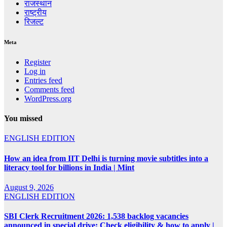
राजस्थान
राष्ट्रीय
रिजल्ट
Meta
Register
Log in
Entries feed
Comments feed
WordPress.org
You missed
ENGLISH EDITION
How an idea from IIT Delhi is turning movie subtitles into a
literacy tool for billions in India | Mint
August 9, 2026
ENGLISH EDITION
SBI Clerk Recruitment 2026: 1,538 backlog vacancies
announced in special drive; Check eligibility & how to apply |