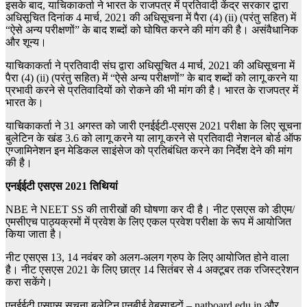
इसके बाद, याचिकाकर्ता ने भारत के राजपत्र में प्रतिवादी केंद्र सरकार द्वारा
अधिसूचित दिनांक 4 मार्च, 2021 की अधिसूचना में पैरा (4) (ii) (परंतु सहित) में
“ऐसे अन्य परीक्षणों” के बाद शब्दों को घोषित करने की मांग की है। असंवैधानिक
और शून्य।
याचिकाकर्ता ने प्रतिवादी संघ द्वारा अधिसूचित 4 मार्च, 2021 की अधिसूचना में
पैरा (4) (ii) (परंतु सहित) में “ऐसे अन्य परीक्षणों” के बाद शब्दों को लागू करने या
प्रभावी करने से प्रतिवादियों को रोकने की भी मांग की है। भारत के राजपत्र में
भारत के।
याचिकाकर्ता ने 31 अगस्त को जारी एनईईटी-एसएस 2021 परीक्षा के लिए सूचना
बुलेटिन के खंड 3.6 को लागू करने या लागू करने से प्रतिवादी नेशनल बोर्ड ऑफ
एग्जामिनेशन इन मेडिकल साइंसेज को प्रतिबंधित करने का निर्देश देने की मांग
की है।
एनईईटी एसएस 2021 तिथियां
NBE ने NEET SS की तारीखों की घोषणा कर दी है। नीट एसएस को डीएम/
एमसीएच पाठ्यक्रमों में प्रवेश के लिए एकल प्रवेश परीक्षा के रूप में आयोजित
किया जाता है।
नीट एसएस 13, 14 नवंबर को अलग-अलग ग्रुप के लिए आयोजित होने वाला
है। नीट एसएस 2021 के लिए छात्र 14 सितंबर से 4 अक्टूबर तक रजिस्ट्रेशन
करा सकेंगे।
एनईईटी एसएस सूचना बुलेटिन एनबीई वेबसाइटों – natboard.edu.in और