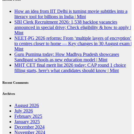
How an idea from IIT Delhi is turning movie subtitles into a
literacy tool for billions in India | Mint
SBI Clerk Recruitment 2026: 1,538 backlog vacancies
announced in special drive; Check eligibility & how to apply |
Mint
NEET-PG 2026 reforms: From ‘multiple layers of encryption’
to centres closer to home — Key changes in 30 August exam |
Mint
Guru Purnima today: How Madhya Pradesh showcases
Sandipani schools as new education model | Mint
MHT CET final merit list 2026 today: CAP round 1 choice
filling starts, here's what candidates should know | Mint
Recent Comments
Archives
August 2026
July 2026
February 2025
January 2025
December 2024
November 2024