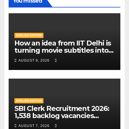
You missed
ENGLISH EDITION
How an idea from IIT Delhi is
turning movie subtitles into a
literacy tool for billions in
AUGUST 9, 2026
India | Mint
ENGLISH EDITION
SBI Clerk Recruitment 2026:
1,538 backlog vacancies
announced in special drive;
AUGUST 7, 2026