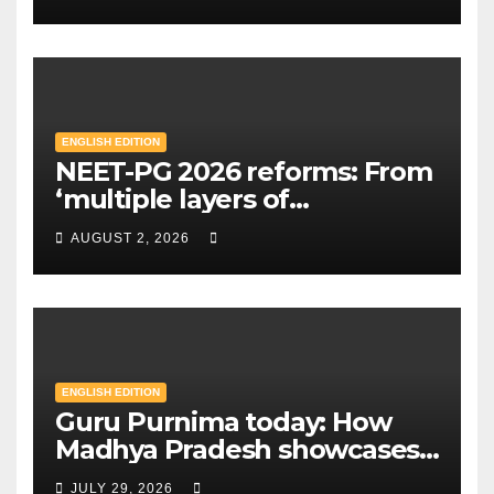
Check eligibility & how to
apply | Mint
ENGLISH EDITION
NEET-PG 2026 reforms: From
‘multiple layers of
encryption’ to centres closer
AUGUST 2, 2026
to home — Key changes in 30
August exam | Mint
ENGLISH EDITION
Guru Purnima today: How
Madhya Pradesh showcases
Sandipani schools as new
JULY 29, 2026