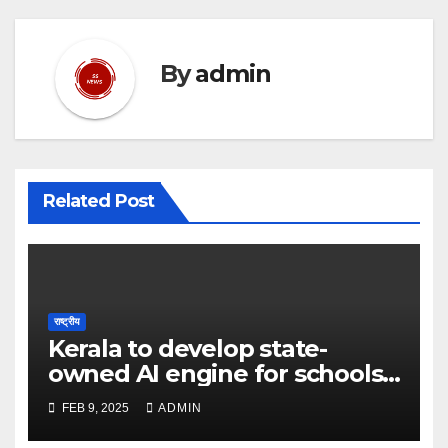
By
admin
Related Post
राष्ट्रीय
Kerala to develop state-
owned AI engine for schools
in 2025 – The Times of India
FEB 9, 2025
ADMIN