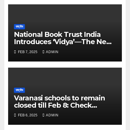
राष्ट्रीय
National Book Trust India
Introduces ‘Vidya’—The New
Face of Learning and
FEB 7, 2025
ADMIN
Discovery – The Times of
India
राष्ट्रीय
Varanasi schools to remain
closed till Feb 8: Check
details here – The Times of
FEB 6, 2025
ADMIN
India