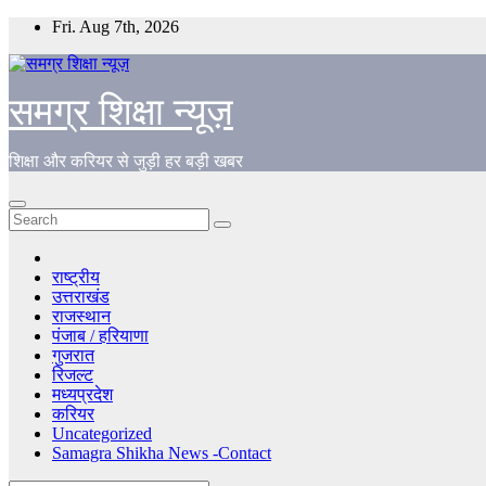
Skip
Fri. Aug 7th, 2026
to
content
समग्र शिक्षा न्यूज़
शिक्षा और करियर से जुड़ी हर बड़ी खबर
राष्ट्रीय
उत्तराखंड
राजस्थान
पंजाब / हरियाणा
गुजरात
रिजल्ट
मध्यप्रदेश
करियर
Uncategorized
Samagra Shikha News -Contact