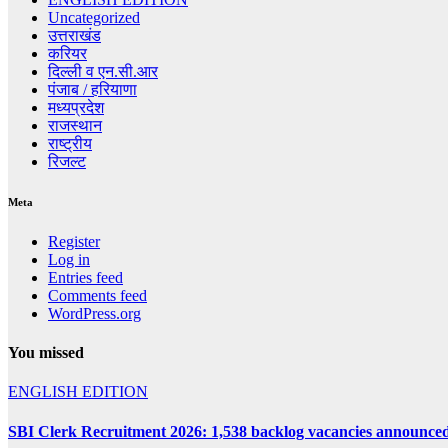
Uncategorized
उत्तराखंड
करियर
दिल्ली व एन.सी.आर
पंजाब / हरियाणा
मध्यप्रदेश
राजस्थान
राष्ट्रीय
रिजल्ट
Meta
Register
Log in
Entries feed
Comments feed
WordPress.org
You missed
ENGLISH EDITION
SBI Clerk Recruitment 2026: 1,538 backlog vacancies announced i