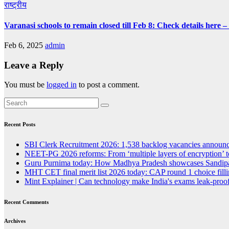
राष्ट्रीय
Varanasi schools to remain closed till Feb 8: Check details here 
Feb 6, 2025
admin
Leave a Reply
You must be
logged in
to post a comment.
Recent Posts
SBI Clerk Recruitment 2026: 1,538 backlog vacancies announced
NEET-PG 2026 reforms: From ‘multiple layers of encryption’ t
Guru Purnima today: How Madhya Pradesh showcases Sandipan
MHT CET final merit list 2026 today: CAP round 1 choice fillin
Mint Explainer | Can technology make India's exams leak-proof
Recent Comments
Archives