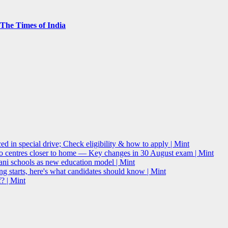
– The Times of India
 in special drive; Check eligibility & how to apply | Mint
o centres closer to home — Key changes in 30 August exam | Mint
i schools as new education model | Mint
g starts, here's what candidates should know | Mint
? | Mint