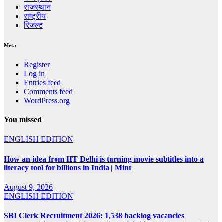
राजस्थान
राष्ट्रीय
रिजल्ट
Meta
Register
Log in
Entries feed
Comments feed
WordPress.org
You missed
ENGLISH EDITION
How an idea from IIT Delhi is turning movie subtitles into a
literacy tool for billions in India | Mint
August 9, 2026
ENGLISH EDITION
SBI Clerk Recruitment 2026: 1,538 backlog vacancies