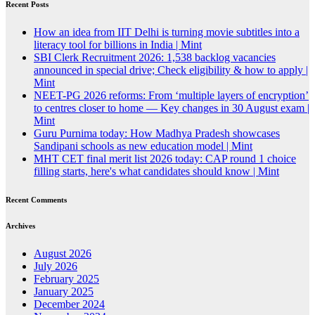
Recent Posts
How an idea from IIT Delhi is turning movie subtitles into a
literacy tool for billions in India | Mint
SBI Clerk Recruitment 2026: 1,538 backlog vacancies
announced in special drive; Check eligibility & how to apply |
Mint
NEET-PG 2026 reforms: From ‘multiple layers of encryption’
to centres closer to home — Key changes in 30 August exam |
Mint
Guru Purnima today: How Madhya Pradesh showcases
Sandipani schools as new education model | Mint
MHT CET final merit list 2026 today: CAP round 1 choice
filling starts, here's what candidates should know | Mint
Recent Comments
Archives
August 2026
July 2026
February 2025
January 2025
December 2024