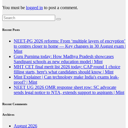
You must be
logged in
to post a comment.
Recent Posts
NEET-PG 2026 reforms: From ‘multiple layers of encryption’
to centres closer to home — Key changes in 30 August exam |
Mint
Guru Purnima today: How Madhya Pradesh showcases
Sandipani schools as new education model | Mint
MHT CET final merit list 2026 today: CAP round 1 choice
filling starts, here's what candidates should know | Mint
Mint Explainer | Can technology make India's exams leak-
proof? | Mint
NEET UG 2026 OMR response sheet row: SC advocate
sends legal notice to NTA, extends support to aspirants | Mint
Recent Comments
Archives
August 2026