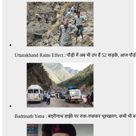
Uttarakhand Rains Effect : पौड़ी में अब भी ठप हैं 52 सड़कें, आज पौड
Badrinath Yatra : बद्रीनाथ हाईवे पर रुक-रुककर भूस्खलन, कभी भी बड