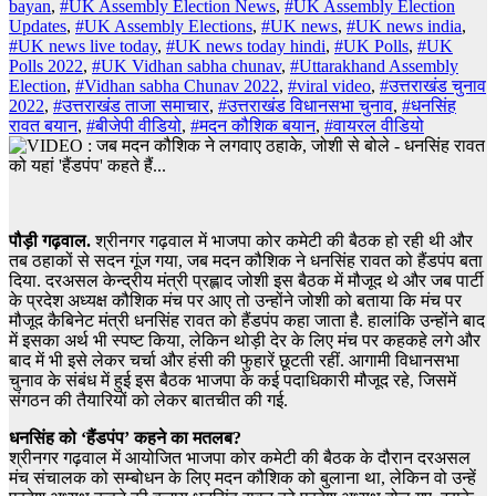
bayan
,
#UK Assembly Election News
,
#UK Assembly Election
Updates
,
#UK Assembly Elections
,
#UK news
,
#UK news india
,
#UK news live today
,
#UK news today hindi
,
#UK Polls
,
#UK
Polls 2022
,
#UK Vidhan sabha chunav
,
#Uttarakhand Assembly
Election
,
#Vidhan sabha Chunav 2022
,
#viral video
,
#उत्तराखंड चुनाव
2022
,
#उत्तराखंड ताजा समाचार
,
#उत्तराखंड विधानसभा चुनाव
,
#धनसिंह
रावत बयान
,
#बीजेपी वीडियो
,
#मदन कौशिक बयान
,
#वायरल वीडियो
पौड़ी गढ़वाल.
श्रीनगर गढ़वाल में भाजपा कोर कमेटी की बैठक हो रही थी और
तब ठहाकों से सदन गूंज गया, जब मदन कौशिक ने धनसिंह रावत को हैंडपंप बता
दिया. दरअसल केन्द्रीय मंत्री प्रह्लाद जोशी इस बैठक में मौजूद थे और जब पार्टी
के प्रदेश अध्यक्ष कौशिक मंच पर आए तो उन्होंने जोशी को बताया कि मंच पर
मौजूद कैबिनेट मंत्री धनसिंह रावत को हैंडपंप कहा जाता है. हालांकि उन्होंने बाद
में इसका अर्थ भी स्पष्ट किया, लेकिन थोड़ी देर के लिए मंच पर कहकहे लगे और
बाद में भी इसे लेकर चर्चा और हंसी की फुहारें छूटती रहीं. आगामी विधानसभा
चुनाव के संबंध में हुई इस बैठक भाजपा के कई पदाधिकारी मौजूद रहे,​ जिसमें
संगठन की तैयारियों को लेकर बातचीत की गई.
धनसिंह को ‘हैंडपंप’ कहने का मतलब?
श्रीनगर गढ़वाल में आयोजित भाजपा कोर कमेटी की बैठक के दौरान दरअसल
मंच संचालक को सम्बोधन के लिए मदन कौशिक को बुलाना था, लेकिन वो उन्हें