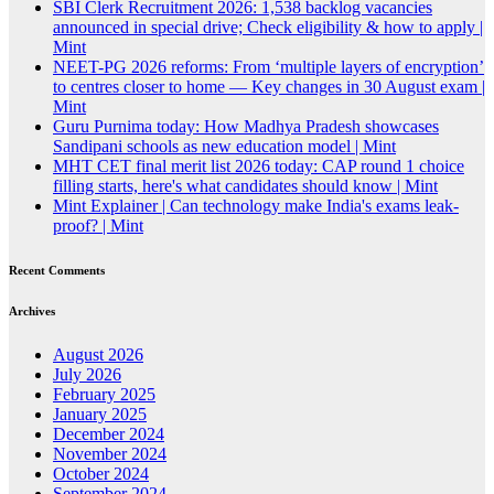
SBI Clerk Recruitment 2026: 1,538 backlog vacancies
announced in special drive; Check eligibility & how to apply |
Mint
NEET-PG 2026 reforms: From ‘multiple layers of encryption’
to centres closer to home — Key changes in 30 August exam |
Mint
Guru Purnima today: How Madhya Pradesh showcases
Sandipani schools as new education model | Mint
MHT CET final merit list 2026 today: CAP round 1 choice
filling starts, here's what candidates should know | Mint
Mint Explainer | Can technology make India's exams leak-
proof? | Mint
Recent Comments
Archives
August 2026
July 2026
February 2025
January 2025
December 2024
November 2024
October 2024
September 2024