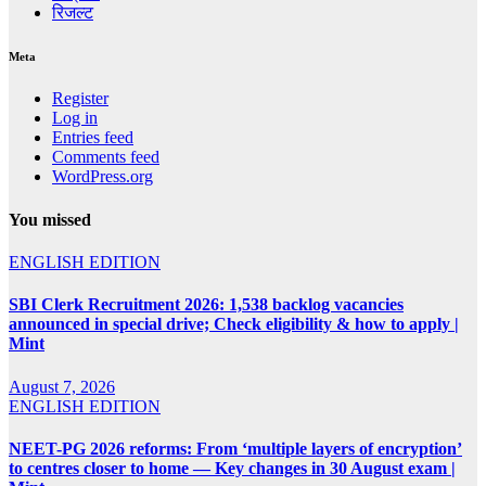
रिजल्ट
Meta
Register
Log in
Entries feed
Comments feed
WordPress.org
You missed
ENGLISH EDITION
SBI Clerk Recruitment 2026: 1,538 backlog vacancies
announced in special drive; Check eligibility & how to apply |
Mint
August 7, 2026
ENGLISH EDITION
NEET-PG 2026 reforms: From ‘multiple layers of encryption’
to centres closer to home — Key changes in 30 August exam |