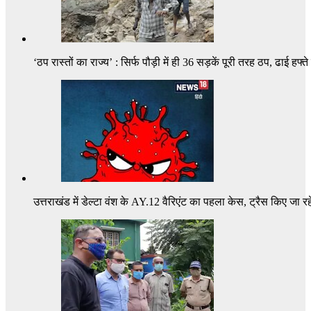
‘ठप रास्तों का राज्य’ : सिर्फ पौड़ी में ही 36 सड़कें पूरी तरह ठप, ढाई हफ्ते 
उत्तराखंड में डेल्टा वंश के AY.12 वैरिएंट का पहला केस, ट्रैस किए जा रहे