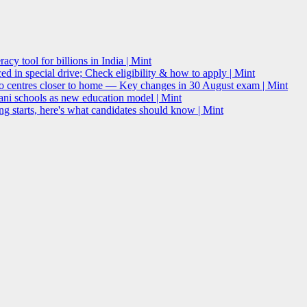
acy tool for billions in India | Mint
 in special drive; Check eligibility & how to apply | Mint
o centres closer to home — Key changes in 30 August exam | Mint
i schools as new education model | Mint
g starts, here's what candidates should know | Mint