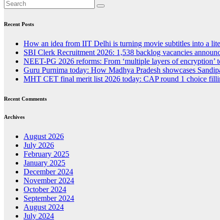
Recent Posts
How an idea from IIT Delhi is turning movie subtitles into a liter
SBI Clerk Recruitment 2026: 1,538 backlog vacancies announced
NEET-PG 2026 reforms: From ‘multiple layers of encryption’ t
Guru Purnima today: How Madhya Pradesh showcases Sandipan
MHT CET final merit list 2026 today: CAP round 1 choice fillin
Recent Comments
Archives
August 2026
July 2026
February 2025
January 2025
December 2024
November 2024
October 2024
September 2024
August 2024
July 2024