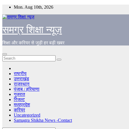
Skip
Mon. Aug 10th, 2026
to
content
समग्र शिक्षा न्यूज़
शिक्षा और करियर से जुड़ी हर बड़ी खबर
राष्ट्रीय
उत्तराखंड
राजस्थान
पंजाब / हरियाणा
गुजरात
रिजल्ट
मध्यप्रदेश
करियर
Uncategorized
Samagra Shikha News -Contact