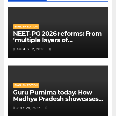
ENGLISH EDITION
NEET-PG 2026 reforms: From
‘multiple layers of
encryption’ to centres closer
AUGUST 2, 2026
to home — Key changes in 30
August exam | Mint
ENGLISH EDITION
Guru Purnima today: How
Madhya Pradesh showcases
Sandipani schools as new
JULY 29, 2026
education model | Mint