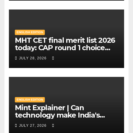
ENGLISH EDITION
MHT CET final merit list 2026
today: CAP round 1 choice
filling starts, here's what
JULY 28, 2026
candidates should know |
Mint
ENGLISH EDITION
Mint Explainer | Can
technology make India's
exams leak-proof? | Mint
JULY 27, 2026