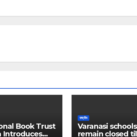
राष्ट्रीय
onal Book Trust
Varanasi schools
a Introduces
remain closed til