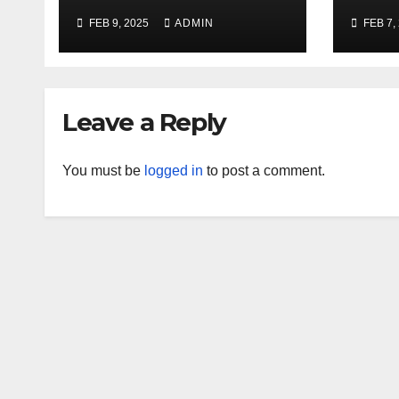
engine for schools
‘Vi
FEB 9, 2025
ADMIN
FEB 7,
in 2025 – The Times
Face
of India
and 
Time
Leave a Reply
You must be
logged in
to post a comment.