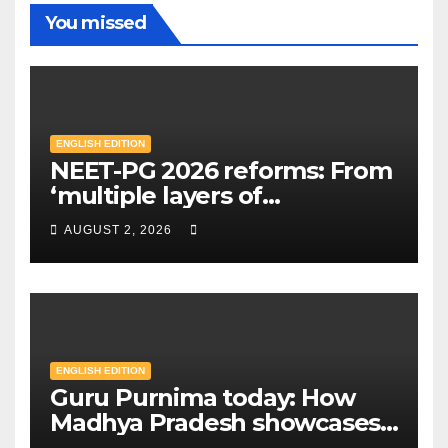
You missed
ENGLISH EDITION
NEET-PG 2026 reforms: From
‘multiple layers of
encryption’ to centres closer
AUGUST 2, 2026
to home — Key changes in 30
August exam | Mint
ENGLISH EDITION
Guru Purnima today: How
Madhya Pradesh showcases
Sandipani schools as new