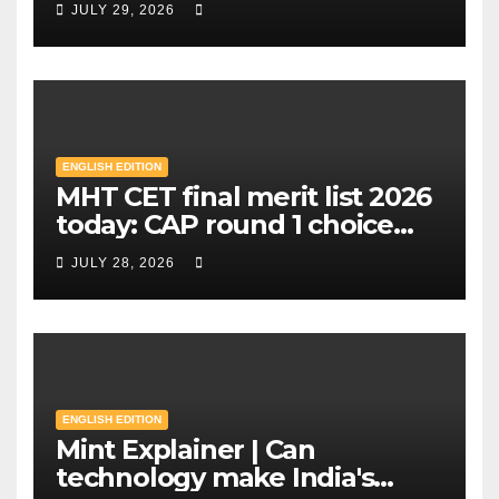
JULY 29, 2026
education model | Mint
ENGLISH EDITION
MHT CET final merit list 2026
today: CAP round 1 choice
filling starts, here's what
JULY 28, 2026
candidates should know |
Mint
ENGLISH EDITION
Mint Explainer | Can
technology make India's