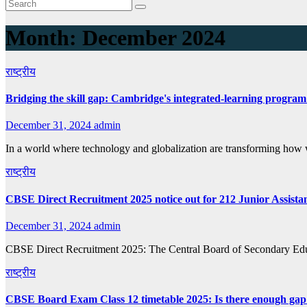
Month:
December 2024
राष्ट्रीय
Bridging the skill gap: Cambridge's integrated-learning program
December 31, 2024
admin
In a world where technology and globalization are transforming how
राष्ट्रीय
CBSE Direct Recruitment 2025 notice out for 212 Junior Assista
December 31, 2024
admin
CBSE Direct Recruitment 2025: The Central Board of Secondary Educat
राष्ट्रीय
CBSE Board Exam Class 12 timetable 2025: Is there enough gap