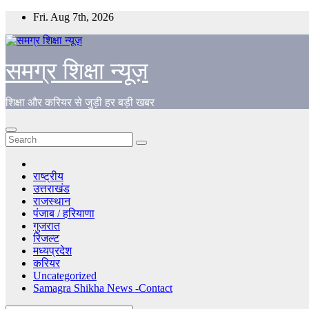
Skip
Fri. Aug 7th, 2026
to
content
समग्र शिक्षा न्यूज़
शिक्षा और करियर से जुड़ी हर बड़ी खबर
राष्ट्रीय
उत्तराखंड
राजस्थान
पंजाब / हरियाणा
गुजरात
रिजल्ट
मध्यप्रदेश
करियर
Uncategorized
Samagra Shikha News -Contact