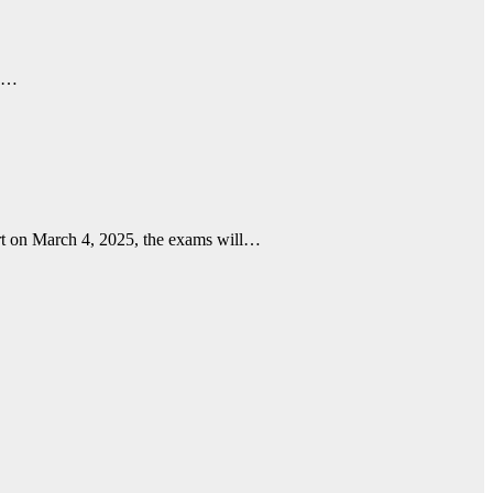
ं.…
rt on March 4, 2025, the exams will…