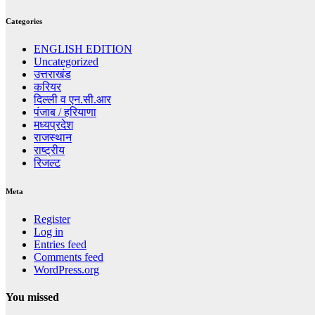
Categories
ENGLISH EDITION
Uncategorized
उत्तराखंड
करियर
दिल्ली व एन.सी.आर
पंजाब / हरियाणा
मध्यप्रदेश
राजस्थान
राष्ट्रीय
रिजल्ट
Meta
Register
Log in
Entries feed
Comments feed
WordPress.org
You missed