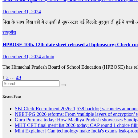
December 31, 2024
पिता के साथ दिख रही ये लड़की है सुपरस्टार नई दिल्ली: मुस्कुराती हुई ये बच्ची आ
राष्ट्रीय
HPBOSE 10th, 12th date sheet released at hpbose.org: Check com
December 31, 2024
admin
The Himachal Pradesh Board of School Education (HPBOSE) has relea
Posts
1
2
…
49
pagination
Recent Posts
SBI Clerk Recruitment 2026: 1,538 backlog vacancies announced
NEET-PG 2026 reforms: From ‘multiple layers of encryption’ t
Guru Purnima today: How Madhya Pradesh showcases Sandipan
MHT CET final merit list 2026 today: CAP round 1 choice fillin
Mint Explainer | Can technology make India's exams leak-proof